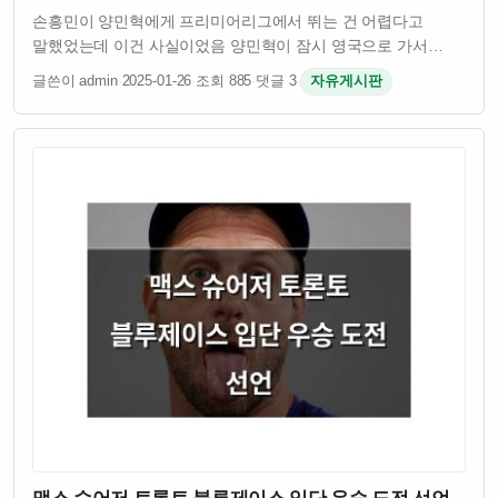
손흥민이 양민혁에게 프리미어리그에서 뛰는 건 어렵다고
말했었는데 이건 사실이었음 양민혁이 잠시 영국으로 가서
테스트를 받았는데 결과가 좋지 않았다고 함 프리미어리그는
글쓴이 admin
·
2025-01-26
·
조회 885
·
댓글 3
·
자유게시판
세계 최고 수준의 리그라서 선수들이 들어가기 쉽지 않다는 걸
손흥민이 잘 알고 있었던 거임 양민혁은 어…