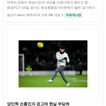
차두리 감독이 화성시민과 약속을 지켰다면서 뭐라고 함
화성FC가 15일 경기도 화성종합경기타운에서 열린 경기에서
승리를 거뒀음 차두리 감독이 이끄는 팀이었고 시민들이
글쓴이 admin
·
2025-03-11
·
조회 896
·
댓글 3
·
자유게시판
기대했던 결과였다고 함 원래 차두리 감독은 화성시민들에게
승리를 약속했었다고 하던데 그 약속을 실제로 …
양민혁 손흥민의 경고에 현실 부딪혀