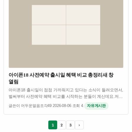
아이폰18 사전예약 출시일 혜택 비교 총정리새 창
열림
아이폰18 출시일이 점점 가까워지고 있다는 소식이 들려오면서,
벌써부터 사전예약 혜택 비교를 시작하는 분들이 계신데요.저도
매번 사전예약 때마다 혜택을 제대로 못 챙긴 적이 많아서,
글쓴이 어두운얼음조각49
·
2026-08-06
·
조회 4
·
자유게시판
이번엔 미리 정리해봤어요!1. 아이폰18 출시일 언제쯤?애플의
패턴을 보면 매년 9월 …
1
2
3
›