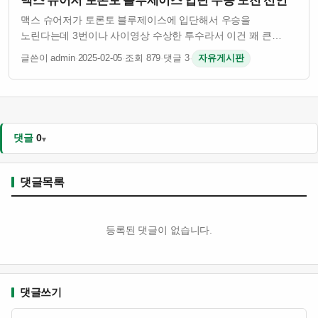
맥스 슈어저 토론토 블루제이스 입단 우승 도전 선언
맥스 슈어저가 토론토 블루제이스에 입단해서 우승을
노린다는데 3번이나 사이영상 수상한 투수라서 이건 꽤 큰
이슈임 그런데 슈어저 나이 41살인데도 불구하고 여전히
글쓴이 admin
·
2025-02-05
·
조회 879
·
댓글 3
·
자유게시판
경기력이 괜찮은 걸로 알려져 있음 토론토 입장에서는 유명
투수를 영입해서 팀 전력을 보강하려는 의도인 듯 …
댓글
0
댓글목록
등록된 댓글이 없습니다.
댓글쓰기
내용