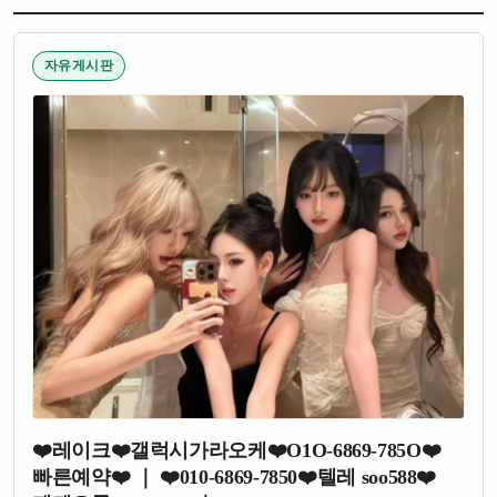
자유게시판
❤️레이크❤️갤럭시가라오케❤️O1O-6869-785O❤️
빠른예약❤️ ｜ ❤️010-6869-7850❤️텔레 soo588❤️