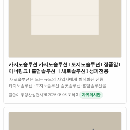
카지노솔루션 카지노솔루션 l 토지노솔루션 l 정품알 l
아너링크 l 홀덤솔루션 ㅣ새로솔루션 l 성피전용
새로솔루션은 모든 규모의 사업자에게 최적화된 신형
카지노솔루션 ·토지노솔루션·슬롯솔루션·홀덤솔루션을
제공합니다. 안정성·보안성·확장성을 기준으로 개발된
글쓴이 우렁찬성전사76
·
2026-08-06
·
조회 3
·
자유게시판
플랫폼으로 검증된 API와 정식 계약 밴더 기반의 서비스를
제공합니다. 자체개발 소스로 잡 오류없이 안정적인 솔…