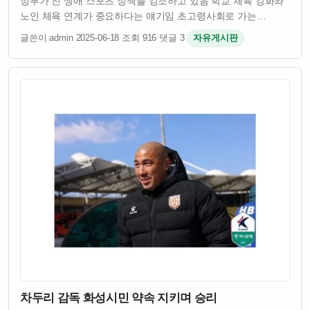
정부가 전 생애 스포츠 정책을 강조하고 있음 학교 체육 강화와
노인 체육 연계가 중요하다는 얘기임 초고령사회로 가는
한국에서 건강한 노년을 위한 체육 정책이 절실함 스포츠를
글쓴이 admin
·
2025-06-18
·
조회 916
·
댓글 3
·
자유게시판
통해 어릴 때부터 건강하게 키우고 늙을수록도 운동으로 삶의
질 유지하려는 접근이 필요하다는 거임…
차두리 감독 화성시민 약속 지키며 승리