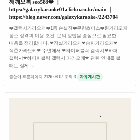
깨깨오톡 soo588❤️ ｜
https://galaxykaraoke01.clickn.co.kr/main ｜
https://blog.naver.com/galaxykaraoke-/2243704
❤️갤럭시가라오케❤️1등 손실장❤️무한초이스❤️윈가라오케
장소 성격과 이용 조건, 문의 방법을 중심으로 필요한
내용을 정리합니다. ❤잠실가라오케❤송파가라오케❤
석촌가라오케❤ 주변에서 ❤하이퍼블릭 갤럭시❤하퍼
갤럭시❤하이퍼블릭 갤럭시 가라오케❤ 관련 안내를 볼
때는 실제 …
글쓴이 푸른페이지
·
2026-08-07
·
조회 3
·
자유게시판