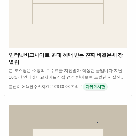
인터넷비교사이트, 최대 혜택 받는 진짜 비결은새 창
열림
본 포스팅은 소정의 수수료를 지원받아 작성된 글입니다.지난
10일간 인터넷비교사이트직접 견적 받아보며 느꼈던 사실​전국
어디서 신청하든인터넷 티비 요금은 동일했습니다.​▼ 업계
글쓴이 어색한수호자81
·
2026-08-06
·
조회 2
·
자유게시판
전문가만 아는사기 업체를 피하는 핵심 꿀팁 영상다만 현금지원
혜택는 업체에 따라서최대 20만…