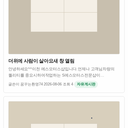
더위에 사람이 살아요새 창 열림
안녕하세요^^이천 에스모터스샵입니다.언제나 고객님차량의
퀄리티를 중요시하여작업하는 S에스모터스전문샵이
되겠습니다.기아 KA4카니발4세대형 차량에 사이드스텝제품중
글쓴이 꿈꾸는환영74
·
2026-08-06
·
조회 4
·
자유게시판
GSC북미형사이드스텝제품을 설치시공하기위해 저희
에스모터스샵에 예약후 지정한날짜에 방문해주었습니다.기아
4세…