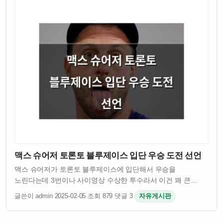
맥스 슈어저 토론토 블루제이스 입단 우승 도전 선언
맥스 슈어저가 토론토 블루제이스에 입단해서 우승을
노린다는데 3번이나 사이영상 수상한 투수라서 이건 꽤 큰
이슈임 그런데 슈어저 나이 41살인데도 불구하고 여전히
글쓴이 admin
·
2025-02-05
·
조회 879
·
댓글 3
·
자유게시판
경기력이 괜찮은 걸로 알려져 있음 토론토 입장에서는 유명
투수를 영입해서 팀 전력을 보강하려는 의도인 듯 …