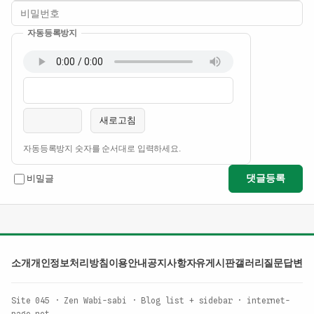
자동등록방지
이름
비밀번호
필수
필수
새로고침
자동등록방지 숫자를 순서대로 입력하세요.
댓글등록
비밀글
소개
개인정보처리방침
이용안내
공지사항
자유게시판
갤러리
질문답변
Site 045 · Zen Wabi-sabi · Blog list + sidebar · internet-