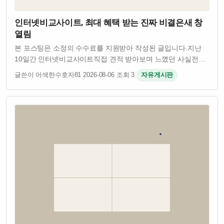
인터넷비교사이트, 최대 혜택 받는 진짜 비결은새 창
열림
본 포스팅은 소정의 수수료를 지원받아 작성된 글입니다.지난
10일간 인터넷비교사이트직접 견적 받아보며 느꼈던 사실​전국
어디서 신청하든인터넷 티비 요금은 동일했습니다.​▼ 업계
글쓴이 어색한수호자81
·
2026-08-06
·
조회 3
·
자유게시판
전문가만 아는사기 업체를 피하는 핵심 꿀팁 영상다만 현금지원
혜택는 업체에 따라서최대 20만…