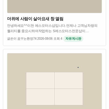
더위에 사람이 살아요새 창 열림
안녕하세요^^이천 에스모터스샵입니다.언제나 고객님차량의
퀄리티를 중요시하여작업하는 S에스모터스전문샵이
되겠습니다.기아 KA4카니발4세대형 차량에 사이드스텝제품중
글쓴이 꿈꾸는환영74
·
2026-08-06
·
조회 4
·
자유게시판
GSC북미형사이드스텝제품을 설치시공하기위해 저희
에스모터스샵에 예약후 지정한날짜에 방문해주었습니다.기아
4세…