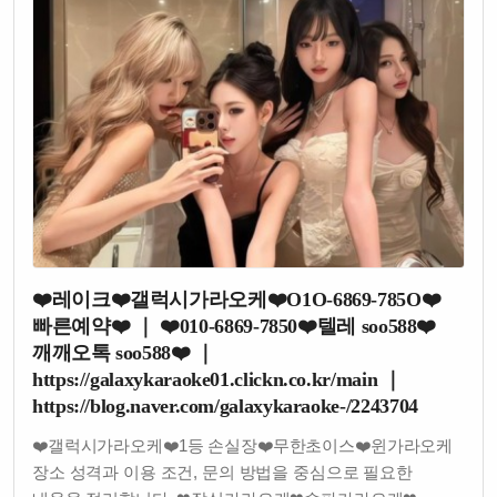
❤️레이크❤️갤럭시가라오케❤️O1O-6869-785O❤️
빠른예약❤️ ｜ ❤️010-6869-7850❤️텔레 soo588❤️
깨깨오톡 soo588❤️ ｜
https://galaxykaraoke01.clickn.co.kr/main ｜
https://blog.naver.com/galaxykaraoke-/2243704
❤️갤럭시가라오케❤️1등 손실장❤️무한초이스❤️윈가라오케
장소 성격과 이용 조건, 문의 방법을 중심으로 필요한