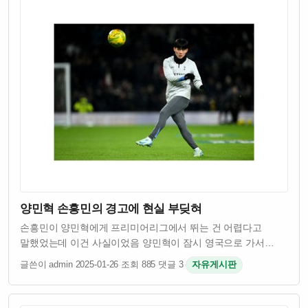
양민혁 손흥민의 경고에 현실 부딪혀
손흥민이 양민혁에게 프리미어리그에서 뛰는 건 어렵다고
말했었는데 이건 사실이었음 양민혁이 잠시 영국으로 가서
테스트를 받았는데 결과가 좋지 않았다고 함 프리미어리그는
글쓴이 admin
·
2025-01-26
·
조회 885
·
댓글 3
·
자유게시판
세계 최고 수준의 리그라서 선수들이 들어가기 쉽지 않다는 걸
손흥민이 잘 알고 있었던 거임 양민혁은 어…