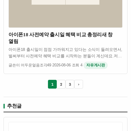
아이폰18 사전예약 출시일 혜택 비교 총정리새 창
열림
아이폰18 출시일이 점점 가까워지고 있다는 소식이 들려오면서,
벌써부터 사전예약 혜택 비교를 시작하는 분들이 계신데요.저도
매번 사전예약 때마다 혜택을 제대로 못 챙긴 적이 많아서,
글쓴이 어두운얼음조각49
·
2026-08-06
·
조회 4
·
자유게시판
이번엔 미리 정리해봤어요!1. 아이폰18 출시일 언제쯤?애플의
패턴을 보면 매년 9월 …
1
2
3
›
추천글