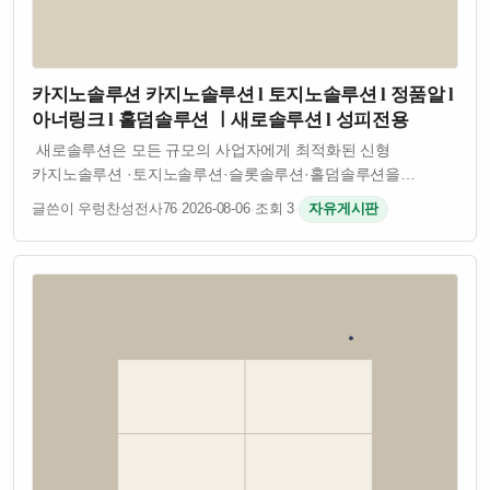
카지노솔루션 카지노솔루션 l 토지노솔루션 l 정품알 l
아너링크 l 홀덤솔루션 ㅣ새로솔루션 l 성피전용
새로솔루션은 모든 규모의 사업자에게 최적화된 신형
카지노솔루션 ·토지노솔루션·슬롯솔루션·홀덤솔루션을
제공합니다. 안정성·보안성·확장성을 기준으로 개발된
글쓴이 우렁찬성전사76
·
2026-08-06
·
조회 3
·
자유게시판
플랫폼으로 검증된 API와 정식 계약 밴더 기반의 서비스를
제공합니다. 자체개발 소스로 잡 오류없이 안정적인 솔…