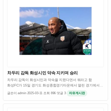
차두리 감독 화성시민 약속 지키며 승리
차두리 감독이 화성시민과 약속을 지켰다면서 뭐라고 함
화성FC가 15일 경기도 화성종합경기타운에서 열린 경기에서
승리를 거뒀음 차두리 감독이 이끄는 팀이었고 시민들이
글쓴이 admin
·
2025-03-11
·
조회 896
·
댓글 3
·
자유게시판
기대했던 결과였다고 함 원래 차두리 감독은 화성시민들에게
승리를 약속했었다고 하던데 그 약속을 실제로 …