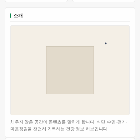
소개
채우지 않은 공간이 콘텐츠를 말하게 합니다. 식단·수면·걷기·
마음챙김을 천천히 기록하는 건강 정보 허브입니다.