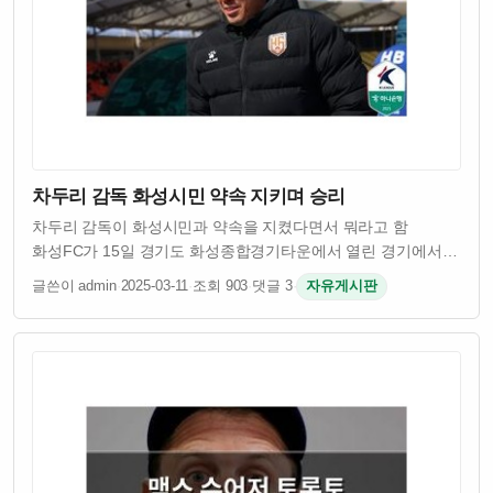
차두리 감독 화성시민 약속 지키며 승리
차두리 감독이 화성시민과 약속을 지켰다면서 뭐라고 함
화성FC가 15일 경기도 화성종합경기타운에서 열린 경기에서
승리를 거뒀음 차두리 감독이 이끄는 팀이었고 시민들이
글쓴이 admin
·
2025-03-11
·
조회 903
·
댓글 3
·
자유게시판
기대했던 결과였다고 함 원래 차두리 감독은 화성시민들에게
승리를 약속했었다고 하던데 그 약속을 실제로 …