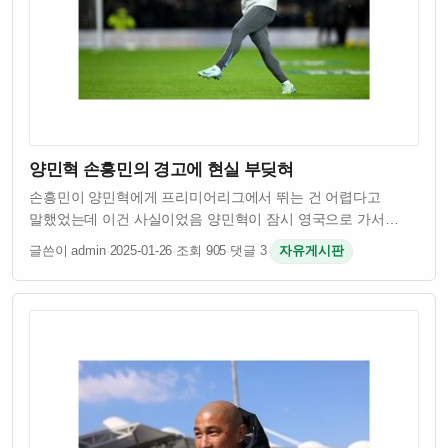
양민혁 손흥민의 경고에 현실 부딪혀
손흥민이 양민혁에게 프리미어리그에서 뛰는 건 어렵다고
말했었는데 이건 사실이었음 양민혁이 잠시 영국으로 가서
테스트를 받았는데 결과가 좋지 않았다고 함 프리미어리그는
글쓴이 admin
·
2025-01-26
·
조회 905
·
댓글 3
·
자유게시판
세계 최고 수준의 리그라서 선수들이 들어가기 쉽지 않다는 걸
손흥민이 잘 알고 있었던 거임 양민혁은 어…