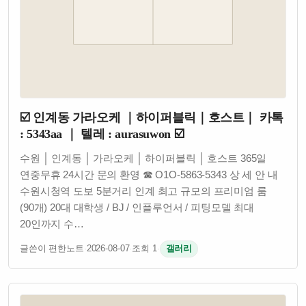
☑️ 인계동 가라오케 ｜하이퍼블릭｜호스트｜ 카톡
: 5343aa ｜ 텔레 : aurasuwon ☑️
수원 │ 인계동 │ 가라오케 │ 하이퍼블릭 │ 호스트 365일
연중무휴 24시간 문의 환영 ☎ O1O-5863-5343 상 세 안 내
수원시청역 도보 5분거리 인계 최고 규모의 프리미엄 룸
(90개) 20대 대학생 / BJ / 인플루언서 / 피팅모델 최대
20인까지 수…
글쓴이 편한노트
·
2026-08-07
·
조회 1
·
갤러리