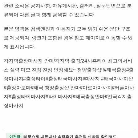
관련 소식은 공지사항, 자유게시판, 갤러리, 질문답변으로 분
류되어 다른 글과 함께 탐색할 수 있습니다.
본문 영역은 검색엔진과 이용자가 모두 읽기 쉬운 문단 구조
로 제공되며, 링크가 포함된 경우 참고 페이지로 이동할 수 있
게 표시됩니다.
각지역출장마사지 안마/각지역 출장/24시홈타이 최고의서비
스 실력 미모 친정 친정 인정해요~ 청양출장샵 !#태국출장#출
장마사지#출장타이#출장태국마사지#마사지 #태국마사지샵
#출장아로마#태국 청양출장샵 안마#아로마마사지#커플마사
지#출장타이마사지#타이마사지#태국출장안마#전국각지출
장마사지​
테무쇼핑 내돈내산 솔직후기 추천템 신박템 할인코드
이전글