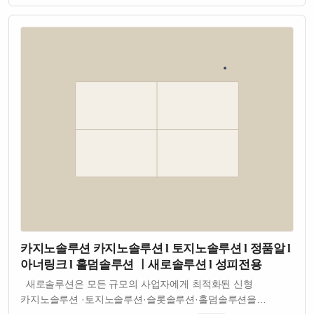
카지노솔루션 카지노솔루션 l 토지노솔루션 l 정품알 l
아너링크 l 홀덤솔루션 ㅣ새로솔루션 l 성피전용
새로솔루션은 모든 규모의 사업자에게 최적화된 신형
카지노솔루션 ·토지노솔루션·슬롯솔루션·홀덤솔루션을