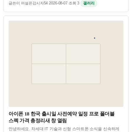
제공합니다. 안정성·보안성·확장성을 기준으로 개발된
글쓴이 어설픈감시자54
·
2026-08-07
·
조회 3
·
갤러리
플랫폼으로 검증된 API와 정식 계약 밴더 기반의 서비스를
제공합니다. 자체개발 소스로 잡 오류없이 안정적인…
아이폰 18 한국 출시일 사전예약 일정 프로 폴더블
스펙 가격 총정리새 창 열림
안녕하세요. 차세대 IT 기술과 신형 스마트폰 소식을 신속하게