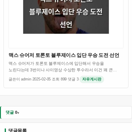
맥스 슈어저 토론토 블루제이스 입단 우승 도전 선언
맥스 슈어저가 토론토 블루제이스에 입단해서 우승을
노린다는데 3번이나 사이영상 수상한 투수라서 이건 꽤 큰
이슈임 그런데 슈어저 나이 41살인데도 불구하고 여전히
글쓴이 admin
·
2025-02-05
·
조회 899
·
댓글 3
·
자유게시판
경기력이 괜찮은 걸로 알려져 있음 토론토 입장에서는 유명
투수를 영입해서 팀 전력을 보강하려는 의도인 듯 …
댓글
0
댓글목록