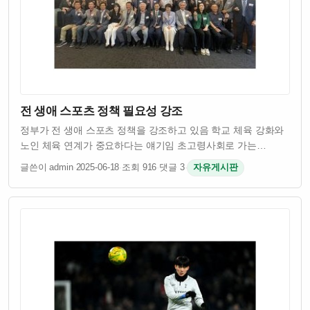
전 생애 스포츠 정책 필요성 강조
정부가 전 생애 스포츠 정책을 강조하고 있음 학교 체육 강화와
노인 체육 연계가 중요하다는 얘기임 초고령사회로 가는
한국에서 건강한 노년을 위한 체육 정책이 절실함 스포츠를
글쓴이 admin
·
2025-06-18
·
조회 916
·
댓글 3
·
자유게시판
통해 어릴 때부터 건강하게 키우고 늙을수록도 운동으로 삶의
질 유지하려는 접근이 필요하다는 거임…