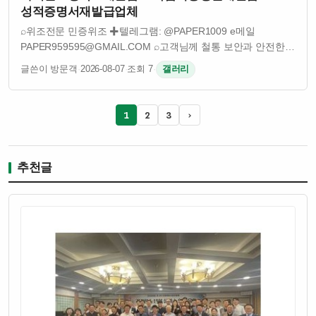
성적증명서재발급업체
⌕위조전문 민증위조 ✚텔레그램: @PAPER1009 e메일
PAPER959595@GMAIL.COM ⌕고객님께 철통 보안과 안전한
시스템으로 진행합니다 ⌕의뢰 전 "충분히 듣고, 생각하고, 검토"
글쓴이 방문객
·
2026-08-07
·
조회 7
·
갤러리
하신 후 결정하세요 ⌕모든작업 "확인후결제�…
1
2
3
›
추천글