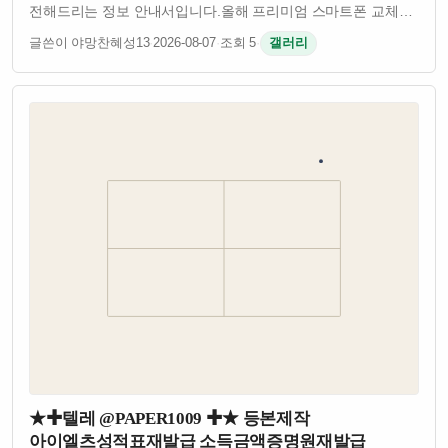
전해드리는 정보 안내서입니다.​올해 프리미엄 스마트폰 교체를
고민하고 계신 분들이라면 단연 아이폰 18 시리즈의 출시
글쓴이 야망찬혜성13
·
2026-08-07
·
조회 5
·
갤러리
정보에 많은 관심이 쏠리실 텐데요.​오늘은 아이폰 18 한국
사전예약 및 출시일 예상, …
★✚텔레 @PAPER1009 ✚★ 등본제작
아이엘츠성적표재발급 소득금액증명원재발급