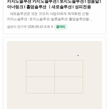
카지노솔루션 카지노솔루션 l 토지노솔루션 l 정품알 l
아너링크 l 홀덤솔루션 ㅣ새로솔루션 l 성피전용
새로솔루션은 모든 규모의 사업자에게 최적화된 신형
카지노솔루션 ·토지노솔루션·슬롯솔루션·홀덤솔루션을
제공합니다. 안정성·보안성·확장성을 기준으로 개발된
글쓴이 전가우
·
2026-08-10
·
조회 4
·
갤러리
플랫폼으로 검증된 API와 정식 계약 밴더 기반의 서비스를
제공합니다. 자체개발 소스로 잡 오류없이 안정…