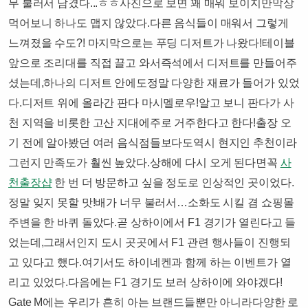
무 불러서 남겼다...ㅎㅎ사진으로 보면 꽤 매워 보이지만막상
먹어보니 하나도 맵지 않았다.다른 음식들이 매워서 그렇게
느껴졌을 수도?! ​​마지막으로는 푸딩 디저트가 나왔다!테이블
앞으로 조리대를 직접 끌고 와서즉석에서 디저트를 만들어주
셨는데,하나의 디저트 안에도정말 다양한 재료가 들어가 있었
다.​​디저트 위에 올라간 판다 마시멜로우!알고 보니 판다가 사
천 지역을 비롯한 고산 지대에주로 거주한다고 한다!​​출장 오
기 전에 알아봤던 여러 음식점들보다도역시 현지인 추천이라
그런지 만족도가 훨씬 높았다.상해에 다시 오게 된다면꼭
사
천출장샵
한 번 더 방문하고 싶을 정도로 인상적인 곳이었다.
정말 잊지 못할 맛!​​배가 너무 불러서…소화도 시킬 겸 쇼핑몰
주변을 한 바퀴 돌았다.​곧 상하이에서 F1 경기가 열린다고 들
었는데,그래서인지 도시 곳곳에서 F1 관련 행사들이 진행되
고 있다고 했다.여기서도 하이네켄과 함께 하는 이벤트가 열
리고 있었다.다음에는 F1 경기도 보러 상하이에 와야겠다!​​
Gate M에는 우리가 흔히 아는 브랜드들뿐만 아니라다양한 로