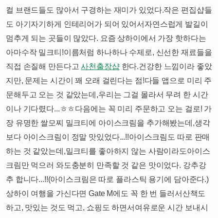
컬 브랜드들도 많아서 구경하는 재미가 있었다.작은 편집샵들
도 아기자기하게 인테리어가 되어 있어서자연스럽게 발길이
멈추게 되는 곳들이 많았다. ​​요즘 상하이에서 가장 핫하다는
아마수작 밀크티!이름처럼 하나하나 수제로, 신선한 재료들을
직접 손질해 만든다고
사천출장샵
한다.건강한 느낌이라 좋았
지만, 문제는 시간이 꽤 오래 걸린다는 점!​다들 앱으로 미리 주
문해두고 오는 것 같았는데,우리는 그걸 몰라서 무려 한 시간
이나 기다렸다...ㅎㅎ다음에는 꼭 미리 주문하고 오는 걸로! ​​가
장 유명한 쌀모찌 밀크티에 아이스크림을 추가해봤는데,생각
보다 아이스크림이 정말 맛있었다...!!아이스크림도 따로 판매
하는 것 같았는데,​밀크티를 좋아하지 않는 사람이라도아이스
크림만 먹으러 와도충분히 만족할 것 같은 맛이었다. 강추강
추 합니다...!!​​(아이스크림은 따로 플라스틱 용기에 담아준다.)​​​​
상하이 여행을 가신다면 Gate M에도 꼭 한 번 들러서산책도
하고, 맛있는 것도 먹고, 쇼핑도 하면서여유로운 시간 보내시