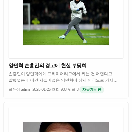
양민혁 손흥민의 경고에 현실 부딪혀
손흥민이 양민혁에게 프리미어리그에서 뛰는 건 어렵다고
말했었는데 이건 사실이었음 양민혁이 잠시 영국으로 가서
테스트를 받았는데 결과가 좋지 않았다고 함 프리미어리그는
글쓴이 admin
·
2025-01-26
·
조회 908
·
댓글 3
·
자유게시판
세계 최고 수준의 리그라서 선수들이 들어가기 쉽지 않다는 걸
손흥민이 잘 알고 있었던 거임 양민혁은 어…