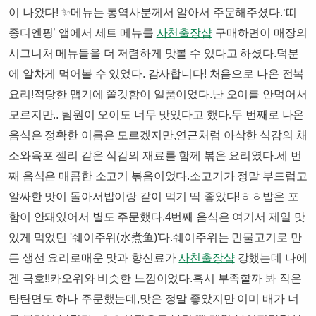
이 나왔다! ✨​​메뉴는 통역사분께서 알아서 주문해주셨다.‘띠
종디엔핑’ 앱에서 세트 메뉴를
사천출장샵
구매하면이 매장의
시그니처 메뉴들을 더 저렴하게 맛볼 수 있다고 하셨다.덕분
에 알차게 먹어볼 수 있었다. 감사합니다! ​​처음으로 나온 전복
요리!적당한 맵기에 쫄깃함이 일품이었다.난 오이를 안먹어서
모르지만.. 팀원이 오이도 너무 맛있다고 했다.​​두 번째로 나온
음식은 정확한 이름은 모르겠지만,연근처럼 아삭한 식감의 채
소와육포 젤리 같은 식감의 재료를 함께 볶은 요리였다.​​세 번
째 음식은 매콤한 소고기 볶음이었다.소고기가 정말 부드럽고
알싸한 맛이 돌아서밥이랑 같이 먹기 딱 좋았다!ㅎㅎ밥은 포
함이 안돼있어서 별도 주문했다.​​4번째 음식은 여기서 제일 맛
있게 먹었던 '쉐이주위(水煮鱼)'다.쉐이주위는 민물고기로 만
든 생선 요리로매운 맛과 향신료가
사천출장샵
강했는데 나에
겐 극호!!카오위와 비슷한 느낌이었다.​​혹시 부족할까 봐 작은
탄탄면도 하나 주문했는데,맛은 정말 좋았지만 이미 배가 너