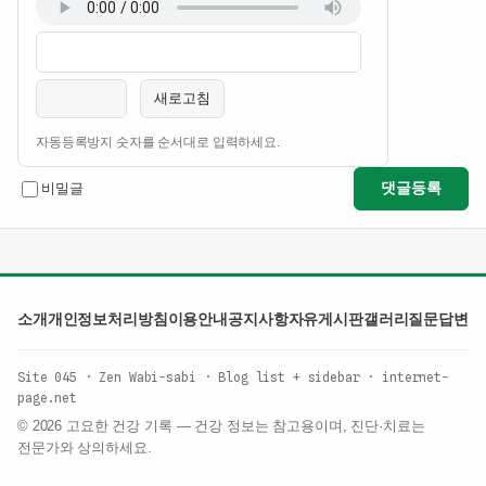
이름
비밀번호
필수
필수
새로고침
자동등록방지 숫자를 순서대로 입력하세요.
댓글등록
비밀글
소개
개인정보처리방침
이용안내
공지사항
자유게시판
갤러리
질문답변
Site 045 · Zen Wabi-sabi · Blog list + sidebar · internet-
page.net
© 2026 고요한 건강 기록 — 건강 정보는 참고용이며, 진단·치료는
전문가와 상의하세요.