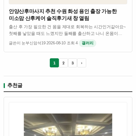
안양산후마사지 추천 수원 화성 용인 출장 가능한
미소맘 산후케어 솔직후기새 창 열림
출산 후 가장 필요한 건 몸을 제대로 회복하는 시간인거같아요~​
첫째를 낳았을 때도 느꼈지만 둘째를 출산하고 나니 온몸이
붓고 어깨와 허리, 골반까지 너무 뻐근하더라고요. 아이를
글쓴이 눈부신암석19
·
2026-08-10
·
조회 4
·
갤러리
돌보느라 외출은 쉽지 않고 산후조리원 퇴소 후에는 마사지샵을
방문하는 것조차 부담스러웠습니다…
1
2
3
›
추천글