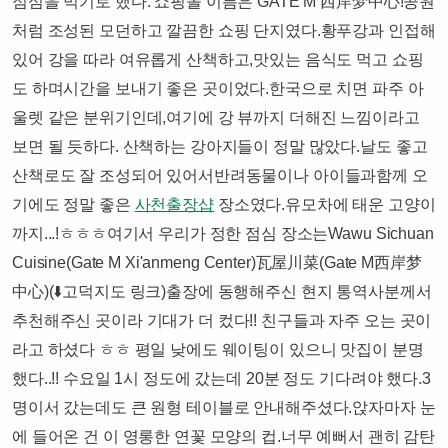
점심을 먹기로 했다. 쇼핑몰 이름은 GATE M 西岸梦中心!​공원
처럼 조성된 모던하고 깔끔한 쇼핑 단지였다.황푸강과 인접해
있어 강을 따라 여유롭게 산책하고,맛있는 음식도 먹고 쇼핑
도 하며시간을 보내기 좋은 곳이었다.한국으로 치면 파주 아
울렛 같은 분위기인데,여기에 강 뷰까지 더해진 느낌이라고
보면 될 듯하다. ​​산책하는 강아지들이 정말 많았다.날도 좋고
산책로도 잘 조성되어 있어서반려동물이나 아이들과함께 오
기에도 정말 좋은
사천출장샵
장소였다.​​유모차에 태운 고양이
까지...!ㅎㅎㅎ​​여기서 우리가 정한 점심 장소는​Wawu Sichuan
Cuisine(Gate M Xi'anmeng Center)瓦屋川菜(Gate M西岸梦
中心)(⬇️고덕지도 링크)​출장에 동행해주신 현지 통역사분께서
추천해주신 곳이라 기대가 더 컸다!! 친구들과 자주 오는 곳이
라고 하셨다 ㅎㅎ ​평일 낮에도 웨이팅이 있으니 맛집이 분명
했다..!! 수요일 1시 정도에 갔는데 20분 정도 기다려야 했다.​​3
명이서 갔는데도 큰 원형 테이블로 안내해주셨다.앉자마자 눈
에 들어온 건 이 영롱한 연꽃 모양의 컵.너무 예뻐서 괜히 감탄