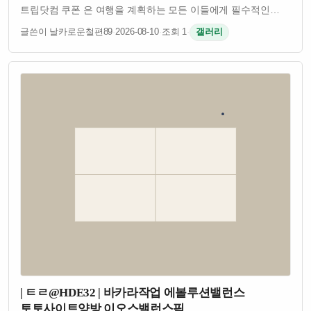
트립닷컴 쿠폰 은 여행을 계획하는 모든 이들에게 필수적인
도구입니다. 항공권 예약부터 호텔, 렌터카에 이르기까지
글쓴이 날카로운철편89
·
2026-08-10
·
조회 1
·
갤러리
다양한 서비스에서 즉시 적용 가능한 할인 혜택을 제공합니다.
이 쿠폰을 통해 여행 비용을 절감하고, 더…
| ㅌㄹ@HDE32 | 바카라작업 에볼루션밸런스
토토사이트양방 이오스밸런스픽