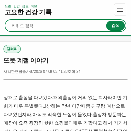
느린 건강 정보 허브
고요한 건강 기록
검색
검색
갤러리
뜨뜻 계절 이야기
사악한연금술사87
2026-07-09 03:41:23
조회 24
상해로 출장을 다녀왔다.해외출장이 거의 없는 회사라이번 기
회가 매우 특별했다..!상해는 작년 이맘때쯤 친구랑 여행으로
다녀왔던지라,아직도 익숙한 느낌이 들었다.​출장차 방문하는
매장이 요즘 굉장히 핫한 쇼핑몰과매우 가깝다고 해서 거기서