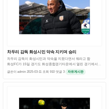
차두리 감독 화성시민 약속 지키며 승리
차두리 감독이 화성시민과 약속을 지켰다면서 뭐라고 함
화성FC가 15일 경기도 화성종합경기타운에서 열린 경기에서
승리를 거뒀음 차두리 감독이 이끄는 팀이었고 시민들이
글쓴이 admin
·
2025-03-11
·
조회 910
·
댓글 3
·
자유게시판
기대했던 결과였다고 함 원래 차두리 감독은 화성시민들에게
승리를 약속했었다고 하던데 그 약속을 실제로 …