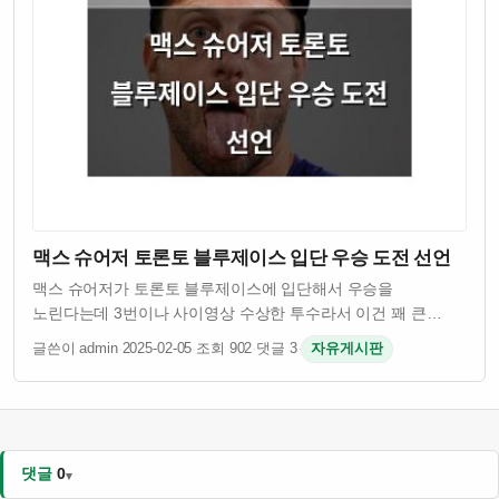
맥스 슈어저 토론토 블루제이스 입단 우승 도전 선언
맥스 슈어저가 토론토 블루제이스에 입단해서 우승을
노린다는데 3번이나 사이영상 수상한 투수라서 이건 꽤 큰
이슈임 그런데 슈어저 나이 41살인데도 불구하고 여전히
글쓴이 admin
·
2025-02-05
·
조회 902
·
댓글 3
·
자유게시판
경기력이 괜찮은 걸로 알려져 있음 토론토 입장에서는 유명
투수를 영입해서 팀 전력을 보강하려는 의도인 듯 …
댓글
0