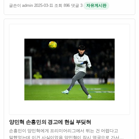
승리를 거뒀음 차두리 감독이 이끄는 팀이었고 시민들이
글쓴이 admin
·
2025-03-11
·
조회 896
·
댓글 3
·
자유게시판
기대했던 결과였다고 함 원래 차두리 감독은 화성시민들에게
승리를 약속했었다고 하던데 그 약속을 실제로 …
양민혁 손흥민의 경고에 현실 부딪혀
손흥민이 양민혁에게 프리미어리그에서 뛰는 건 어렵다고
말했었는데 이건 사실이었음 양민혁이 잠시 영국으로 가서