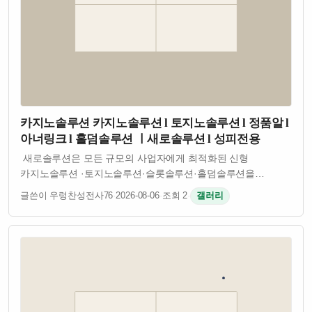
카지노솔루션 카지노솔루션 l 토지노솔루션 l 정품알 l
아너링크 l 홀덤솔루션 ㅣ새로솔루션 l 성피전용
새로솔루션은 모든 규모의 사업자에게 최적화된 신형
카지노솔루션 ·토지노솔루션·슬롯솔루션·홀덤솔루션을
제공합니다. 안정성·보안성·확장성을 기준으로 개발된
글쓴이 우렁찬성전사76
·
2026-08-06
·
조회 2
·
갤러리
플랫폼으로 검증된 API와 정식 계약 밴더 기반의 서비스를
제공합니다. 자체개발 소스로 잡 오류없이 안정적인 솔…