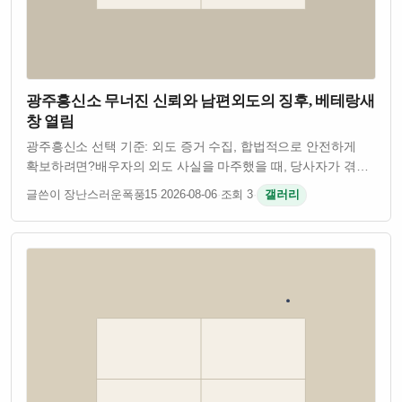
광주흥신소 무너진 신뢰와 남편외도의 징후, 베테랑새
창 열림
광주흥신소 선택 기준: 외도 증거 수집, 합법적으로 안전하게
확보하려면?​​배우자의 외도 사실을 마주했을 때, 당사자가 겪는
심리적 고통은 이루 말할 수 없습니다. 배신감과 분노 속에서
글쓴이 장난스러운폭풍15
·
2026-08-06
·
조회 3
·
갤러리
가장 먼저 떠올리는 것은 바로 증거를 확보해야 한다는
생각입니다. 하지만 감정이 앞…