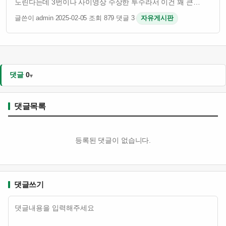
노린다는데 3번이나 사이영상 수상한 투수라서 이건 꽤 큰
이슈임 그런데 슈어저 나이 41살인데도 불구하고 여전히
글쓴이 admin
·
2025-02-05
·
조회 879
·
댓글 3
·
자유게시판
경기력이 괜찮은 걸로 알려져 있음 토론토 입장에서는 유명
투수를 영입해서 팀 전력을 보강하려는 의도인 듯 …
댓글
0
댓글목록
등록된 댓글이 없습니다.
댓글쓰기
내용