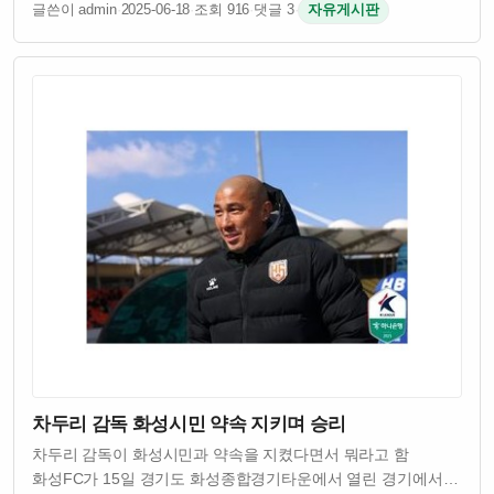
글쓴이 admin
·
2025-06-18
·
조회 916
·
댓글 3
·
자유게시판
통해 어릴 때부터 건강하게 키우고 늙을수록도 운동으로 삶의
질 유지하려는 접근이 필요하다는 거임…
차두리 감독 화성시민 약속 지키며 승리
차두리 감독이 화성시민과 약속을 지켰다면서 뭐라고 함
화성FC가 15일 경기도 화성종합경기타운에서 열린 경기에서