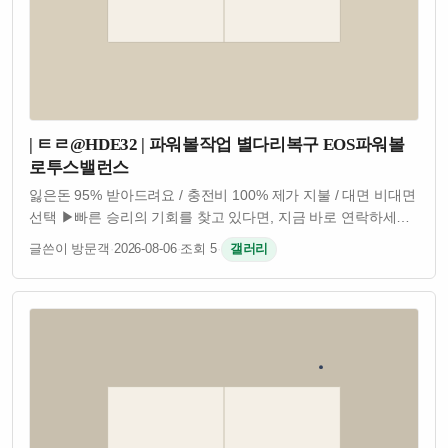
| ㅌㄹ@HDE32 | 파워볼작업 별다리복구 EOS파워볼
로투스밸런스
잃은돈 95% 받아드려요 / 충전비 100% 제가 지불 / 대면 비대면
선택 ▶빠른 승리의 기회를 찾고 있다면, 지금 바로 연락하세요!
카지노 작업팀, 토토 밸런스 작업팀, 사다리 작업팀, 네임드
글쓴이 방문객
·
2026-08-06
·
조회 5
·
갤러리
작업팀 등 모든 게임 작업팀이 준비되어 있습니다.
카지노밸런스, 토토밸런…