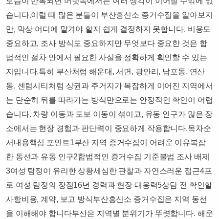
모습이 반복되면 머릿속에서는 여러 생각이 이어질 수밖에 없
습니다.이럴 때 많은 분들이 부산흥신소 증거수집을 알아보지
만, 막상 어디에 맡겨야 할지 쉽게 결정하지 못합니다. 비용도
중요하고, 조사 방식도 중요하지만 무엇보다 중요한 것은 합
법적인 절차 안에서 필요한 사실을 정확하게 확인할 수 있는
지입니다.특히 부산처럼 해운대, 서면, 광안리, 남포동, 연산
동, 센텀시티처럼 상권과 주거지가 복잡하게 이어진 지역에서
는 단순히 뒤를 따라가는 방식만으로는 안정적인 확인이 어렵
습니다. 차량 이동과 도보 이동이 섞이고, 유동 인구가 많은 장
소에서는 현장 경험과 판단력이 중요하게 작용합니다.​목차순
서내용핵심 포인트1부산 지역 증거수집이 어려운 이유복잡
한 동선과 유동 인구2합법적인 증거수집 기준불법 조사 배제
3여성 탐정이 유리한 상황세심한 관찰과 자연스러운 접근4프
로 여성 탐정의 장점16년 경력과 현장 대응력5상담 전 확인할
사항비용, 계약, 보고 방식부산흥신소 증거수집은 지역 동선
을 이해해야 합니다부산은 지역별 분위기가 뚜렷합니다. 해운