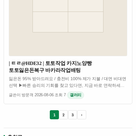
| ㅌㄹ@HDE32 | 토토작업 카지노양빵
토토잃은돈복구 바카라작업배팅
잃은돈 95% 받아드려요 / 충전비 100% 제가 지불 / 대면 비대면
선택 ▶빠른 승리의 기회를 찾고 있다면, 지금 바로 연락하세요!
카지노 작업팀, 토토 밸런스 작업팀, 사다리 작업팀, 네임드
글쓴이 방문객
·
2026-08-06
·
조회 7
·
갤러리
작업팀 등 모든 게임 작업팀이 준비되어 있습니다.
카지노밸런스, 토토밸런…
1
2
3
›