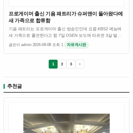
프로게이머 출신 기욤 패트리가 슈퍼맨이 돌아왔다에
새 가족으로 합류함
기욤 패트리는 프로게이머 출신 방송인인데 요즘 KBS2 예능에
새 가족으로 출연한다고 함 7일 OSEN 보도에 따르면 3살 딸과
함께 슈퍼맨이 돌아왔다에 출연을 결정했대 방송은 오 라고
글쓴이 admin
·
2026-08-08
·
조회 1
·
자유게시판
쓰여져 있는데 뒷부분은 잘 안 보임 기욤 패트리는 과거 게임
인플루언서로 활동한 바…
1
2
3
›
추천글