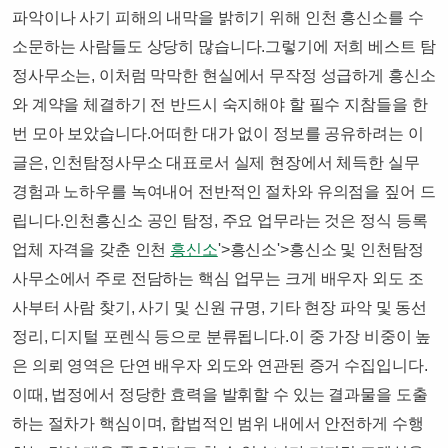
파악이나 사기 피해의 내막을 밝히기 위해 인천 흥신소를 수
소문하는 사람들도 상당히 많습니다.​그렇기에 저희 베스트 탐
정사무소는, 이처럼 막막한 현실에서 무작정 성급하게 흥신소
와 계약을 체결하기 전 반드시 숙지해야 할 필수 지참들을 한
번 모아 보았습니다.​어떠한 대가 없이 정보를 공유하려는 이
글은, 인천탐정사무소 대표로서 실제 현장에서 체득한 실무
경험과 노하우를 녹여내어​ 전반적인 절차와 유의점을 짚어 드
립니다.​​인천흥신소 공인 탐정, 주요 업무라는 것은 ​​정식 등록
업체 자격을 갖춘 인천
흥신소
'>흥신소'>흥신소 및 인천탐정
사무소에서 주로 전담하는 핵심 업무는 크게 배우자 외도 조
사부터 사람 찾기, 사기 및 신원 규명, 기타 현장 파악 및 동선
정리, 디지털 포렌식 등으로 분류됩니다.​이 중 가장 비중이 높
은 의뢰 영역은 단연 배우자 외도와 연관된 증거 수집입니다.​
이때, 법정에서 정당한 효력을 발휘할 수 있는 결과물을 도출
하는 절차가 핵심이며, 합법적인 범위 내에서 안전하게 수행