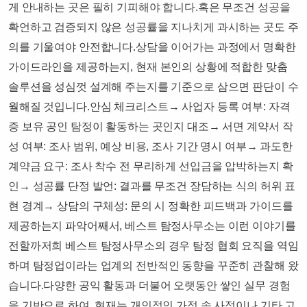
게 안내하는 곳은 필히 기피해야 합니다.​혹은 무조건 성공을
확언하고 검증되지 않은 성공률을 지나치게 과시하는 곳도 주
의를 기울여야 안전합니다.​상담을 이어가는 과정에서 명확한
가이드라인을 제공하는지, 현재 본인의 상황에 적합한 맞춤
솔루션을 성심껏 설계해 주는지를 기준으로 삼으면 판단이 수
월해질 것입니다.​안심 체크리스트​​→ 사업자 등록 여부: 자격
증 보유 공인 탐정이 활동하는 곳인지 대조→ 서면 계약서 작
성 여부: 조사 범위, 예상 비용, 조사 기간 명시 여부→ 과도한
계약금 요구: 조사 착수 전 무리하게 선입금을 압박하는지 확
인→ 성공률 단정 발언: 결과를 무조건 장담하는 식의 허위 표
현 경계→ 상담의 구체성: 문의 시 정확한 피드백과 가이드를
제공하는지 파악​​어째서, 베스트 탐정사무소는 이런 이야기를
전할까​​​​저희 베스트 탐정사무소의 경우 탐정 협회 요직을 역임
하며 탐정업이라는 업계의 전반적인 동향을 꾸준히 관찰해 왔
습니다.​다양한 공익 활동과 더불어 오랫동안 쌓인 실무 경험
을 기반으로 하여, 현재는 개인적인 가정 속 사정이나 기타 고