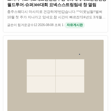
월드투어-슈퍼300대회 요넥스스트링팀새 창 열림
충주스웨디시 마사지로 건강하게!​​반갑습니다.^^이웃님들!!벌써
10월 첫 주가 지나가고 있네요.참 시간이 빠르죠!!24년도 3개월이
채 남지 않았어요.ㅠ어릴 때 어른들이 나이만큼 시간이 빨리
글쓴이 힘겨운궁수12
·
2026-08-08
·
조회 1
·
자유게시판
간다고 하신 말을 이해 못했는데 나이가 드니 왜 시간이 빨리 가
어른이되고 …