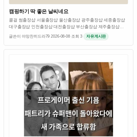
캠핑하기 딱 좋은 날씨네요
콜걸 썸출장샵 서울출장샵 울산출장샵 광주출장샵 세종출장샵
대구출장샵 인천출장샵 대전출장샵 부산출장샵 제주출장샵
서귀포출장샵 수원출장샵 용인출장샵 화성출장샵 성남출장샵
글쓴이 야망찬히드라79
·
2026-08-08
·
조회 3
·
자유게시판
부천출장샵 안산출장샵 평택출장샵 안양출장샵 시흥출장샵
김포출장샵 군포출장샵 하남출장샵 광명출장샵 오산출…