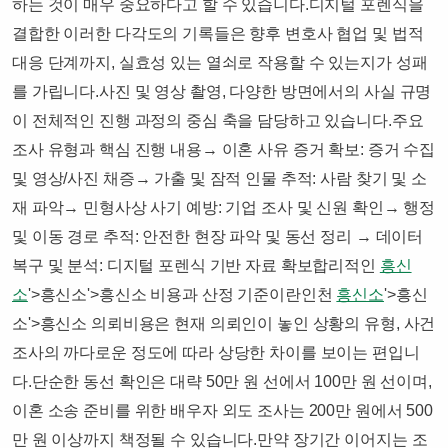
하는 것이 매우 중요하다고 할 수 있습니다.​디지털 포렌식을
결합한 이러한 다각도의 기록들은 향후 변호사 협업 및 법적
대응 단계까지, 실효성 있는 열쇠로 작용할 수 있는지가 성패
를 가립니다.​사진 및 영상 촬영, 다양한 방면에서의 사실 규명
이 전체적인 진행 과정의 중심 축을 담당하고 있습니다.​주요
조사 유형과 핵심 진행 내용​​→ 이혼 사유 증거 확보: 증거 수집
및 영상/사진 채증→ 가출 및 잠적 인물 추적: 사람 찾기 및 소
재 파악→ 민형사상 사기 예방: 기업 조사 및 신원 확인→ 행정
및 이동 경로 추적: 안전한 현장 파악 및 동선 정리 → 데이터
복구 및 분석: 디지털 포렌식 기반 자료 확보​​​​​합리적인
흥신
소
'>흥신소'>흥신소 비용과 산정 기준이란​​인천
흥신소
'>흥신
소'>흥신소 의뢰비용은 현재 의뢰인이 놓인 상황의 유형, 사건
조사의 까다로운 정도에 따라 상당한 차이를 보이는 편입니
다.​단순한 동선 확인은 대략 50만 원 선에서 100만 원 선이며,
이혼 소송 준비를 위한 배우자 외도 조사는 200만 원에서 500
만 원 이상까지 책정될 수 있습니다.​만약 장기간 이어지는 조