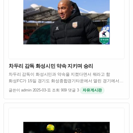
차두리 감독 화성시민 약속 지키며 승리
차두리 감독이 화성시민과 약속을 지켰다면서 뭐라고 함
화성FC가 15일 경기도 화성종합경기타운에서 열린 경기에서
승리를 거뒀음 차두리 감독이 이끄는 팀이었고 시민들이
글쓴이 admin
·
2025-03-11
·
조회 909
·
댓글 3
·
자유게시판
기대했던 결과였다고 함 원래 차두리 감독은 화성시민들에게
승리를 약속했었다고 하던데 그 약속을 실제로 …