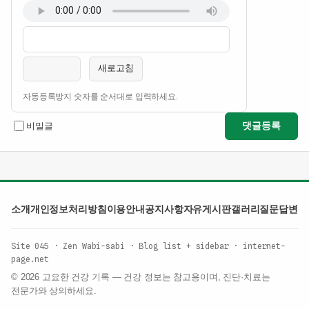
이름
비밀번호
필수
필수
새로고침
자동등록방지 숫자를 순서대로 입력하세요.
댓글등록
비밀글
소개
개인정보처리방침
이용안내
공지사항
자유게시판
갤러리
질문답변
Site 045 · Zen Wabi-sabi · Blog list + sidebar · internet-
page.net
© 2026 고요한 건강 기록 — 건강 정보는 참고용이며, 진단·치료는
전문가와 상의하세요.