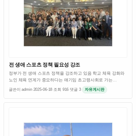
전 생애 스포츠 정책 필요성 강조
정부가 전 생애 스포츠 정책을 강조하고 있음 학교 체육 강화와
노인 체육 연계가 중요하다는 얘기임 초고령사회로 가는
한국에서 건강한 노년을 위한 체육 정책이 절실함 스포츠를
글쓴이 admin
·
2025-06-18
·
조회 916
·
댓글 3
·
자유게시판
통해 어릴 때부터 건강하게 키우고 늙을수록도 운동으로 삶의
질 유지하려는 접근이 필요하다는 거임…