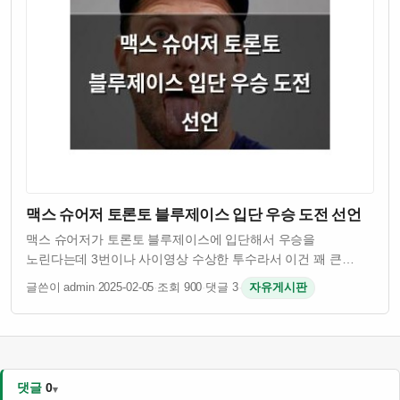
맥스 슈어저 토론토 블루제이스 입단 우승 도전 선언
맥스 슈어저가 토론토 블루제이스에 입단해서 우승을
노린다는데 3번이나 사이영상 수상한 투수라서 이건 꽤 큰
이슈임 그런데 슈어저 나이 41살인데도 불구하고 여전히
글쓴이 admin
·
2025-02-05
·
조회 900
·
댓글 3
·
자유게시판
경기력이 괜찮은 걸로 알려져 있음 토론토 입장에서는 유명
투수를 영입해서 팀 전력을 보강하려는 의도인 듯 …
댓글
0