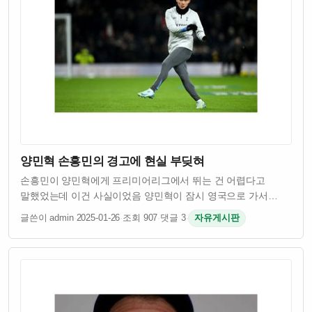
양민혁 손흥민의 경고에 현실 부딪혀
손흥민이 양민혁에게 프리미어리그에서 뛰는 건 어렵다고
말했었는데 이건 사실이었음 양민혁이 잠시 영국으로 가서
테스트를 받았는데 결과가 좋지 않았다고 함 프리미어리그는
글쓴이 admin
·
2025-01-26
·
조회 907
·
댓글 3
·
자유게시판
세계 최고 수준의 리그라서 선수들이 들어가기 쉽지 않다는 걸
손흥민이 잘 알고 있었던 거임 양민혁은 어…