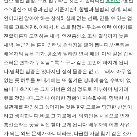
신소 공인 탐정, 주요 업무라는 것은 3. 합리적인
흥신소
'>흥신
소'>흥신소 비용과 산정 기준이란4. 합법과 불법의 경계, 의뢰
인이라면 알아야 하는 상식5. 실패 없는 선택, 믿을 수 있는 업
체를 고르려면6. 어째서, 베스트 탐정사무소는 이런 이야기를
전할까​​​혼자 고민하는 새벽, 인천흥신소 조사 결심까지 ​​​늦은
새벽, 누군가는 혼자 인터넷 검색창을 열어 봅니다.​반복되는
배우자의 늦은 귀가, 평소와 달라진 연락 패턴, 이와 같은 갑작
스러운 변화가 누적될수록 누구나 깊은 고민에 빠지게 됩니
다.​명확한 심증은 있다지만 정작 물증은 없고, 그래서 아무 일
없는 듯 하루를 보내기에는 또 힘겨운 상태에 놓일 수밖에 없
습니다.​초기에는 그저 가벼운 의심 정도로 치부하며 넘기려
했을 것입니다.​그러나 이러한 정황이 지속될수록, 명백한 사
실관계를 확인하고 싶어지는 것은 한편으로는 당연한 반응이
라고 생각합니다.​바로 그 기로에서, 의뢰인은 처음으로 인천
흥신소라는 곳을 직접 찾아 보게 됩니다.​배우자의 이혼 사유
가 되는 외도 문제가 아니더라도, 다급한 사람 찾기 같은 소재