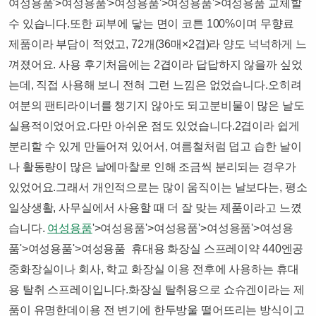
여성용품'>여성용품'>여성용품'>여성용품'>여성용품 교체할
수 있습니다.또한 피부에 닿는 면이 코튼 100%이며 무향료
제품이라 부담이 적었고, 72개(36매×2겹)라 양도 넉넉하게 느
껴졌어요.​ 사용 후기처음에는 2겹이라 답답하지 않을까 싶었
는데, 직접 사용해 보니 전혀 그런 느낌은 없었습니다.오히려
여분의 팬티라이너를 챙기지 않아도 되고분비물이 많은 날도
실용적이었어요.​다만 아쉬운 점도 있었습니다.​2겹이라 쉽게
분리할 수 있게 만들어져 있어서, 여름철처럼 덥고 습한 날이
나 활동량이 많은 날에마찰로 인해 조금씩 분리되는 경우가
있었어요.​그래서 개인적으로는 많이 움직이는 날보다는, 평소
일상생활, 사무실에서 사용할 때 더 잘 맞는 제품이라고 느꼈
습니다.
여성용품
'>여성용품'>여성용품'>여성용품'>여성용
품'>여성용품'>여성용품 ​ 휴대용 화장실 스프레이약 440엔공
중화장실이나 회사, 학교 화장실 이용 전후에 사용하는 휴대
용 탈취 스프레이입니다.화장실 탈취용으로 쇼슈겐이라는 제
품이 유명한데이용 전 변기에 한두방울 떨어뜨리는 방식이고​