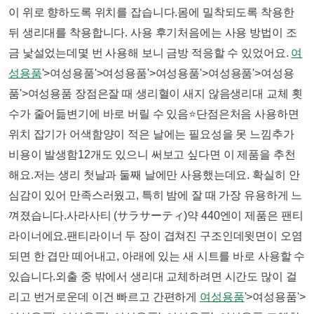
이 위로 향하도록 위치를 잡습니다.몸에 밀착되도록 착용한
뒤 생리대를 착용합니다.​ 사용 후기처음에는 사용 방법이 조
금 낯설었는데몇 번 사용해 보니 금방 적응할 수 있었어요.
여
성용품
'>여성용품'>여성용품'>여성용품'>여성용품'>여성용
품'>여성용품 장점은잘 때 생리혈이 새지 않음생리대 교체 횟
수가 줄어듦변기에 바로 버릴 수 있음⭐️​단점은처음 사용하면
위치 잡기가 어색함양이 적은 날에는 필요성을 못 느낌추가
비용이 발생함12개도 있으니 써보고 싶다면 이 제품을 추천
해요.저는 생리 첫날과 둘째 날에만 사용했는데요. 확실히 안
심감이 있어 만족스러웠고, 특히 밤에 잘 때 가장 유용하게 느
껴졌습니다.​사라사티 (サラサーティ)약 440엔이 제품은 팬티
라이너에요.팬티라이너 두 장이 겹쳐진 구조인데윗면이 오염
되면 한 겹만 떼어내고, 아래에 있는 새 시트를 바로 사용할 수
있습니다.​외출 중 밖에서 생리대 교체하려면 시간도 많이 걸
리고 번거로운데 이건 빠르고 간편하게
여성용품
'>여성용품'>