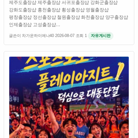
제주도출장샵 제주출장샵 서귀포출장샵 강화군출장샵
강화도출장샵 홍천출장샵 횡성출장샵 영월출장샵
평창출장샵 정선출장샵 철원출장샵 화천출장샵 양구출장샵
인제출장샵 고성출장샵…
글쓴이 차가운하이에나40
·
2026-08-07
·
조회 1
·
자유게시판