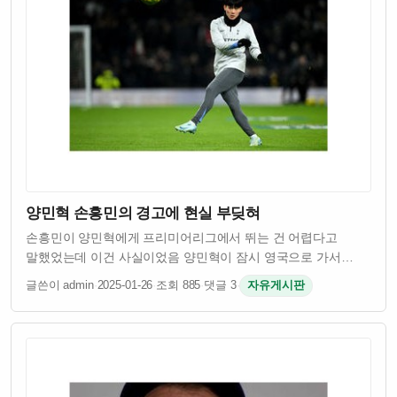
양민혁 손흥민의 경고에 현실 부딪혀
손흥민이 양민혁에게 프리미어리그에서 뛰는 건 어렵다고
말했었는데 이건 사실이었음 양민혁이 잠시 영국으로 가서
테스트를 받았는데 결과가 좋지 않았다고 함 프리미어리그는
글쓴이 admin
·
2025-01-26
·
조회 885
·
댓글 3
·
자유게시판
세계 최고 수준의 리그라서 선수들이 들어가기 쉽지 않다는 걸
손흥민이 잘 알고 있었던 거임 양민혁은 어…