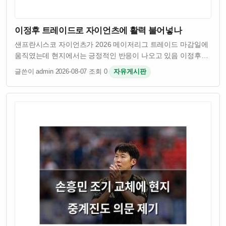
이정후 트레이드로 자이언츠에 활력 불어넣나
샌프란시스코 자이언츠가 2026 메이저리그 트레이드 마감일에
움직였는데 현지에서는 긍정적인 반응이 나오고 있음 이정후와
로건 웹 등 핵심 선수들을 떠나보내며 팀을 재정비한 거임 이번
글쓴이 admin
·
2026-08-07
·
조회 0
·
자유게시판
트레이드는 이전보다 더 신중하게 진행된 듯함 자이언츠 팬들
사이에서는 이번만큼은 제대로…