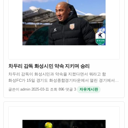
차두리 감독 화성시민 약속 지키며 승리
차두리 감독이 화성시민과 약속을 지켰다면서 뭐라고 함
화성FC가 15일 경기도 화성종합경기타운에서 열린 경기에서
승리를 거뒀음 차두리 감독이 이끄는 팀이었고 시민들이
글쓴이 admin
·
2025-03-11
·
조회 896
·
댓글 3
·
자유게시판
기대했던 결과였다고 함 원래 차두리 감독은 화성시민들에게
승리를 약속했었다고 하던데 그 약속을 실제로 …