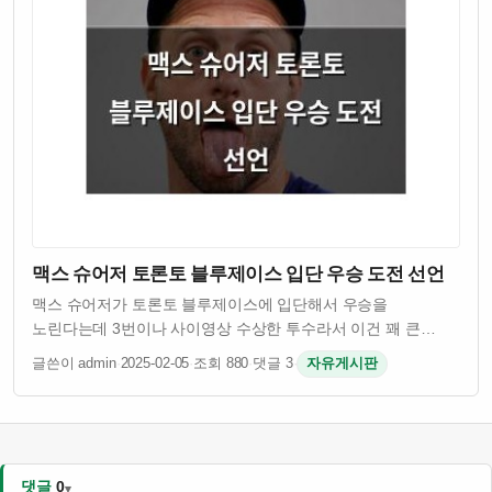
맥스 슈어저 토론토 블루제이스 입단 우승 도전 선언
맥스 슈어저가 토론토 블루제이스에 입단해서 우승을
노린다는데 3번이나 사이영상 수상한 투수라서 이건 꽤 큰
이슈임 그런데 슈어저 나이 41살인데도 불구하고 여전히
글쓴이 admin
·
2025-02-05
·
조회 880
·
댓글 3
·
자유게시판
경기력이 괜찮은 걸로 알려져 있음 토론토 입장에서는 유명
투수를 영입해서 팀 전력을 보강하려는 의도인 듯 …
댓글
0