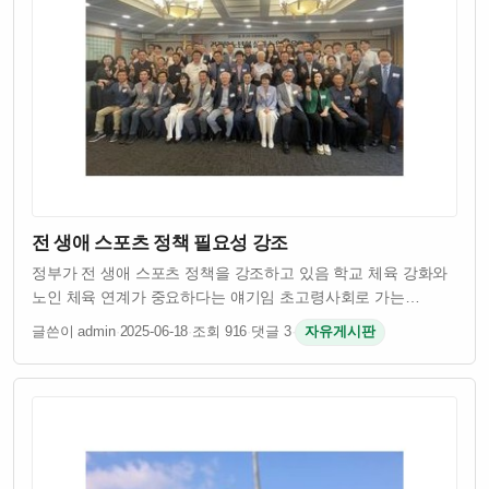
전 생애 스포츠 정책 필요성 강조
정부가 전 생애 스포츠 정책을 강조하고 있음 학교 체육 강화와
노인 체육 연계가 중요하다는 얘기임 초고령사회로 가는
한국에서 건강한 노년을 위한 체육 정책이 절실함 스포츠를
글쓴이 admin
·
2025-06-18
·
조회 916
·
댓글 3
·
자유게시판
통해 어릴 때부터 건강하게 키우고 늙을수록도 운동으로 삶의
질 유지하려는 접근이 필요하다는 거임…