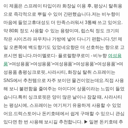
이 제품은 스프레이 타입이라 화장실 이용 후, 평상시 탈취용
으로 즉각적으로 뿌릴 수 있어 간편했습니다.​저는 비누향이
마음에 들었고휴대성도 더 만족스러워서 3통째 쓰고 있어요.​
약 80회 정도 사용할 수 있는 용량이며, 립스틱 정도 크기의
작은 사이즈라 파우치나 가방에 넣어 다니기 편합니다.앗! 제
일 오른쪽에 백도향기도 있었네요향은 더 선호하는 향으로 고
르시면 됩니다.마이멜로디- 플로럴향쿠로미 - 비누향​
여성용
품
'>여성용품'>여성용품'>여성용품'>여성용품'>여성용품'>여
성용품 총평싱크로핏, 사라사티, 화장실 탈취 스프레이는
SNS에서 추천템으로 자주 보이던 물건이었는데요.직접 사용
해 보니 불편함을 줄여주는 아이디어 상품이라는 느낌이 들었
습니다.​특히 싱크로핏은 양이 많은 날이나 잠잘 때, 사라사티
는 평상시에, 스프레이는 여기저기 유용하게 사용할 수 있었
어요.드럭스토어나 돈키호테에서 쉽게 구매할 수 있으니 관심
있다면 한 번 사용해 보시길 추천합니다. ​​▶ 일본 돈키호테 추