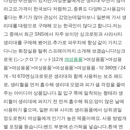
다양한 추천템이 있지만,여성분들에게는 생리대 추천이 많더
라고요.​가격이 한국보다 저렴하고, 종류도 다양하고사용감이
좋다는 후기가 많아 관심이 갔었는데알아보니 일본에 가서 생
리대를 대량으로 구매해 오는 한국인이 많다고 합니다.저는
그 중에서 최근 SNS에서 자주 보이던 싱크로핏과 사라사티
생리대를 구매해 봤어요.​추가로 파우치에 항상 같이 가지고
다니는 화장실용 탈취 스프레이까지 소개해 보겠습니다!​싱크
로핏 (シンクロフィット)12개
여성용품
'>여성용품'>여성용
품'>여성용품'>여성용품'>여성용품'>여성용품 - 약 380엔 / 24
개 - 약 670엔싱크로핏은 생리대와 함께 사용하는 보조 패드
로, 생리혈을 먼저 흡수해 생리대 오염과 피가 샐 걱정을 줄여
주는 아이디어 상품입니다.질 입구 쪽에 밀착되는 형태라 생
리혈이 생리대에 퍼지기 전 먼저 흡수해 줘요.​양이 많은 날에
사용하기 좋으며, 일본 리뷰 사이트 생리용품에서 상위권일
정도로현지 여성들에게 인기가 높은 제품이에요.​ 사용 방법개
별 포장을 뜯습니다.밴드 부분에 손가락을 넣습니다.흰색 면