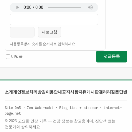
이름
비밀번호
필수
필수
새로고침
자동등록방지 숫자를 순서대로 입력하세요.
댓글등록
비밀글
소개
개인정보처리방침
이용안내
공지사항
자유게시판
갤러리
질문답변
Site 045 · Zen Wabi-sabi · Blog list + sidebar · internet-
page.net
© 2026 고요한 건강 기록 — 건강 정보는 참고용이며, 진단·치료는
전문가와 상의하세요.