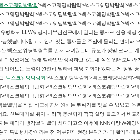
벡스코웨딩박람회
'>벡스코웨딩박람회'>벡스코웨딩박람회'>벡
벡스코웨딩박람회'>벡스코웨딩박람회'>벡스코웨딩박람회'>벡스
벡스코웨딩박람회'>벡스코웨딩박람회'>벡스코웨딩박람회'>벡스코
부산진구 자유평화로 11 W웨딩시티​부산진구에서 열리는 행사로 전용 
가능했답니다.​참고로 인기 있는 행사들은 주말에 몰리는 편이라 
부산 벡스코 웨딩박람회를 먼저 다녀왔는데 규모가 정말 크다는 게
볼 수 있었어요. 원래 벨라인만 생각하고 갔는데 직접 입어보니까
접 입어보는 느낌이 완전히 달라서 피팅 기회가 있다는 게 정말 중
요.
벡스코웨딩박람회
'>벡스코웨딩박람회'>벡스코웨딩박람회'>
'>벡스코웨딩박람회'>벡스코웨딩박람회'>벡스코웨딩박람회'>
'>벡스코웨딩박람회'>벡스코웨딩박람회'>벡스코웨딩박람회'>벡
샘플앨범을 직접 비교하면서 원하는 분위기를 찾을 수 있었고, 원
컸어요. 신부대기실 위치나 하객 동선까지 직접 설명 들으면서 비교
날짜는 예약이 생각보다 빨리 차더라고요.이후에 KNN이랑 W웨딩
방송국 특별행사장이라는 점 덕분인지 현장 분위기가 더 활기차게 느