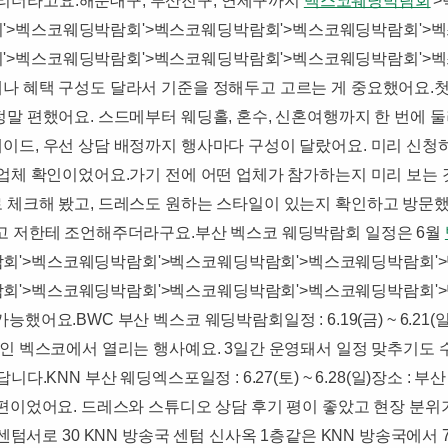
더라고요.​해운대구, 부산진구, 연제구까지
벡스코웨딩박람회
'
'>벡스코웨딩박람회'>벡스코웨딩박람회'>벡스코웨딩박람회'>
'>벡스코웨딩박람회'>벡스코웨딩박람회'>벡스코웨딩박람회'>
나 혜택 구성도 달라서 기준을 정해두고 고르는 게 중요했어요.
정말 편했어요. 스드메부터 웨딩홀, 혼수, 신혼여행까지 한 번에 
이드, 우선 상담 배정까지 행사마다 구성이 달랐어요. 미리 신청
여 업체 확인이었어요.가기 전에 어떤 업체가 참가하는지 미리 보는
 체크해 봤고, 드레스도 원하는 스타일이 있는지 확인하고 방문했답
다고 저한테 조언해주더라구요.부산 벡스코 웨딩박람회 일정은 6월
회'>벡스코웨딩박람회'>벡스코웨딩박람회'>벡스코웨딩박람회'
회'>벡스코웨딩박람회'>벡스코웨딩박람회'>벡스코웨딩박람회'
어요.BWC 부산 벡스코 웨딩박람회일정 : 6.19(금) ~ 6.21(일
시장인 벡스코에서 열리는 행사예요. 3일간 운영돼서 일정 맞추기도
.​KNN 부산 웨딩엑스포일정 : 6.27(토) ~ 6.28(일)장소 : 
편이었어요. 드레스와 스튜디오 상담 후기 평이 좋았고 현장 분위기
해운대구 센텀서로 30 KNN 방송국 센텀 신사옥 1층​같은 KNN 방송