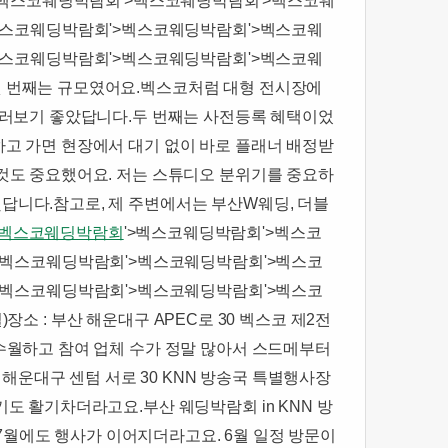
>벡스코웨딩박람회'>벡스코웨딩박람회'>벡스코웨
벡스코웨딩박람회'>벡스코웨딩박람회'>벡스코웨
벡스코웨딩박람회'>벡스코웨딩박람회'>벡스코웨
​첫 번째는 규모였어요.벡스코처럼 대형 전시장에
둘러보기 좋았답니다.​두 번째는 사전등록 혜택이었
하고 가면 현장에서 대기 없이 바로 플래너 배정받
 것도 중요했어요. 저는 스튜디오 분위기를 중요하
니다.​참고로, 제 주변에서는 부산W웨딩, 더블
벡스코웨딩박람회
'>벡스코웨딩박람회'>벡스코
>벡스코웨딩박람회'>벡스코웨딩박람회'>벡스코
>벡스코웨딩박람회'>벡스코웨딩박람회'>벡스코
)장소 : 부산 해운대구 APEC로 30 벡스코 제2전
 수월하고 참여 업체 수가 정말 많아서 스드메부터
부산 해운대구 센텀 서로 30 KNN 방송국 특별행사장​
도 활기차더라고요.​부산 웨딩박람회 in KNN 방
국에서 7월에도 행사가 이어지더라고요. 6월 일정 방문이