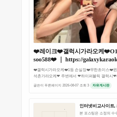
❤️레이크❤️갤럭시가라오케❤️O1O-68
soo588❤️ ｜ https://galaxykaraok
❤️갤럭시가라오케❤️1등 손실장❤️무한초이스❤️
석촌가라오케❤ 주변에서 ❤하이퍼블릭 갤럭시❤하
글쓴이 푸른페이지
·
2026-08-07
·
조회 3
·
자유게시판
인터넷비교사이트, 
본 포스팅은 소정의 수