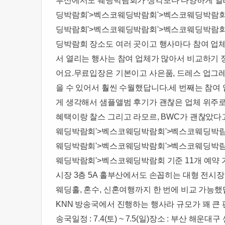
부산에서도 웨딩박람회가 생각보다 다양하게 열리
딩박람회'>벡스코웨딩박람회'>벡스코웨딩박람회
딩박람회'>벡스코웨딩박람회'>벡스코웨딩박람회
딩박람회 장소도 여러 곳이고 행사마다 참여 업체
서 열리는 행사는 참여 업체가 많아서 비교하기 
어요.무료입장은 기본이고 사은품, 드레스 업그레
을 수 있어서 훨씬 수월했답니다.​세 번째는 참
게 생각해서 샘플앨범 후기가 괜찮은 업체 위주로
혜택이랑 찰스 그리고 라모르, BWC가 괜찮았
웨딩박람회'>벡스코웨딩박람회'>벡스코웨딩박람
웨딩박람회'>벡스코웨딩박람회'>벡스코웨딩박람
웨딩박람회'>벡스코웨딩박람회 기준 11개 예약 가능했
시장 3층 5A 홀​부산에서도 손꼽히는 대형 전
웨딩홀, 혼수, 신혼여행까지 한 번에 비교 가능했답니다
KNN 방송국에서 진행하는 행사라 규모가 꽤 큰 
송국일정 : 7.4(토) ~ 7.5(일)장소 : 부산 