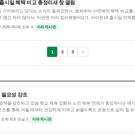
 출시일 혜택 비교 총정리새 창 열림
점 가까워지고 있다는 소식이 들려오면서, 벌써부터 사전예약 혜택 비교를
 챙긴 적이 많아서, 이번엔 미리 정리해봤어요!1. 아이폰18 출시일 언제쯤
9
·
2026-08-06
·
조회 4
·
자유게시판
1
2
3
›
 필요성 강조
 정책을 강조하고 있음 학교 체육 강화와 노인 체육 연계가 중요하다는 얘
포츠를 통해 어릴 때부터 건강하게 키우고 늙을수록도 운동으로 삶의 질 
·
조회 916
·
댓글 3
·
자유게시판