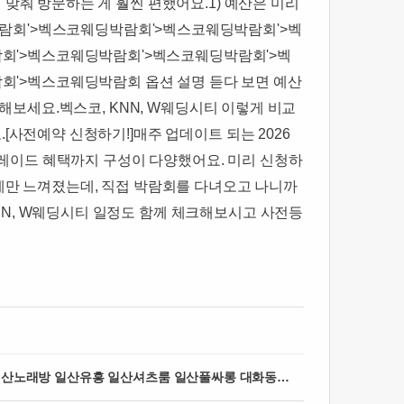
맞춰 방문하는 게 훨씬 편했어요.1) 예산은 미리
람회'>벡스코웨딩박람회'>벡스코웨딩박람회'>벡
회'>벡스코웨딩박람회'>벡스코웨딩박람회'>벡
'>벡스코웨딩박람회 옵션 설명 듣다 보면 예산
교해보세요.벡스코, KNN, W웨딩시티 이렇게 비교
[사전예약 신청하기!]매주 업데이트 되는 2026
업그레이드 혜택까지 구성이 다양했어요. 미리 신청하
하게만 느껴졌는데, 직접 박람회를 다녀오고 나니까
NN, W웨딩시티 일정도 함께 체크해보시고 사전등
일산쓰리노 노래방 풀싸롱 [차실장 OlO 774O 5O82] 마두동쓰리노 주엽동쓰리노 궁금했던 부분만 모아서 살펴보기 일산노래방 일산유흥 일산셔츠룸 일산풀싸롱 대화동쓰리노 백석동쓰리노 행신동?