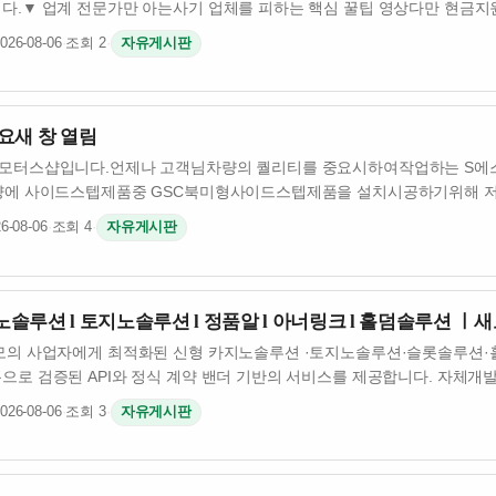
다.​▼ 업계 전문가만 아는사기 업체를 피하는 핵심 꿀팁 영상다만 현금지
026-08-06
·
조회 2
·
자유게시판
요새 창 열림
스모터스샵입니다.언제나 고객님차량의 퀄리티를 중요시하여작업하는 S에
차량에 사이드스텝제품중 GSC북미형사이드스텝제품을 설치시공하기위해 
 4세…
6-08-06
·
조회 4
·
자유게시판
루션 l 토지노솔루션 l 정품알 l 아너링크 l 홀덤솔루션 ㅣ
의 사업자에게 최적화된 신형 카지노솔루션 ·토지노솔루션·슬롯솔루션·
으로 검증된 API와 정식 계약 밴더 기반의 서비스를 제공합니다. 자체개
026-08-06
·
조회 3
·
자유게시판