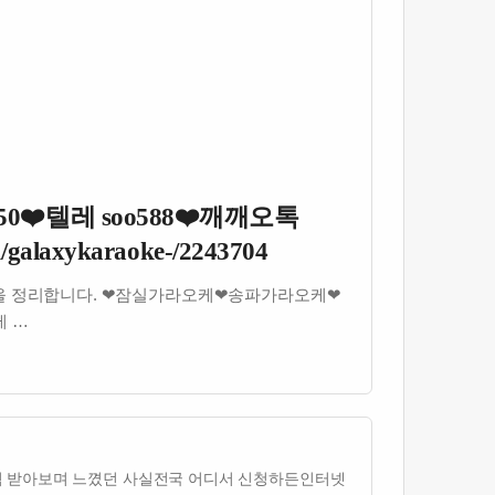
50❤️텔레 soo588❤️깨깨오톡
m/galaxykaraoke-/2243704
내용을 정리합니다. ❤잠실가라오케❤송파가라오케❤
제 …
 받아보며 느꼈던 사실​전국 어디서 신청하든인터넷