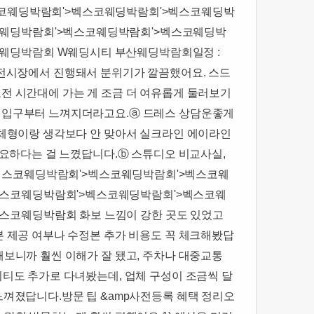
스코웨딩박람회'>벡스코웨딩박람회'>벡스코웨딩박
코웨딩박람회'>벡스코웨딩박람회'>벡스코웨딩박
웨딩박람회 ​W웨딩시티 부산웨딩박람회일정 :
웨딩 전시장에서 진행돼서 분위기가 깔끔했어요. 스드
오전 시간대에 가는 게 조금 더 여유롭게 둘러보기
 입구부터 느껴지더라고요.​ⓐ 드레스 상담운좋게
 체형이랑 생각보다 안 맞아서 실크라인 에이라인
요하다는 걸 느꼈답니다.​ⓑ 스튜디오 비교사실,
벡스코웨딩박람회'>벡스코웨딩박람회'>벡스코웨
벡스코웨딩박람회'>벡스코웨딩박람회'>벡스코웨
스코웨딩박람회 화보 느낌이 강한 곳도 있었고
본 제공 여부나 수정본 추가 비용도 꼭 체크해봤답
해보니까 훨씬 이해가 잘 됐고, 주차나 대중교통
시티도 추가로 다녀봤는데, 업체 구성이 조금씩 달
껴졌답니다.​방문 팁 &amp사전등록 혜택 정리오