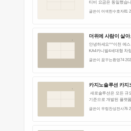
티비 요금은 동일했습니
글쓴이 어색한수호자81
·
2
더위에 사람이 살아
안녕하세요^^이천 에
KA4카니발4세대형 
방문해주었습니다.기아
글쓴이 꿈꾸는환영74
·
202
카지노솔루션 카지노솔
새로솔루션은 모든 규모
기준으로 개발된 플랫폼
글쓴이 우렁찬성전사76
·
2