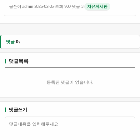
이슈임 그런데 슈어저 나이 41살인데도 불구하고 여전히
글쓴이 admin
·
2025-02-05
·
조회 900
·
댓글 3
·
자유게시판
경기력이 괜찮은 걸로 알려져 있음 토론토 입장에서는 유명
투수를 영입해서 팀 전력을 보강하려는 의도인 듯 …
댓글
0
댓글목록
등록된 댓글이 없습니다.
댓글쓰기
내용