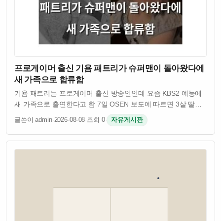
프로게이머 출신 기욤 패트리가 슈퍼맨이 돌아왔다에
새 가족으로 합류함
기욤 패트리는 프로게이머 출신 방송인인데 요즘 KBS2 예능에
새 가족으로 출연한다고 함 7일 OSEN 보도에 따르면 3살 딸과
함께 슈퍼맨이 돌아왔다에 출연을 결정했대 방송은 오 라고
글쓴이 admin
·
2026-08-08
·
조회 0
·
자유게시판
쓰여져 있는데 뒷부분은 잘 안 보임 기욤 패트리는 과거 게임
인플루언서로 활동한 바…