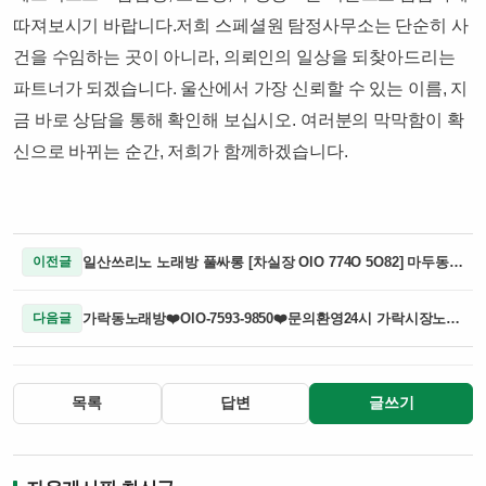
따져보시기 바랍니다.​저희 스페셜원 탐정사무소는 단순히 사
건을 수임하는 곳이 아니라, 의뢰인의 일상을 되찾아드리는
파트너가 되겠습니다. 울산에서 가장 신뢰할 수 있는 이름, 지
금 바로 상담을 통해 확인해 보십시오. 여러분의 막막함이 확
신으로 바뀌는 순간, 저희가 함께하겠습니다.
일산쓰리노 노래방 풀싸롱 [차실장 OlO 774O 5O82] 마두동쓰리노 주엽동쓰리노 궁금했던 부분만 모아서 살펴보기 일산노래방 일산유흥 일산셔츠룸 일산풀싸롱 대화동쓰리노 백석동쓰리노 행신동?
이전글
가락동노래방❤️OlO-7593-9850❤️문의환영24시 가락시장노래방 가락동노래방 가락시장풀싸롱 가락동풀싸롱 가락룸싸롱 가락동룸사롱 즐거운자리 가락동노래방예약 가락시장풀싸롱 가락동노??
다음글
목록
답변
글쓰기