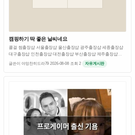
캠핑하기 딱 좋은 날씨네요
콜걸 썸출장샵 서울출장샵 울산출장샵 광주출장샵 세종출장샵
대구출장샵 인천출장샵 대전출장샵 부산출장샵 제주출장샵
서귀포출장샵 수원출장샵 용인출장샵 화성출장샵 성남출장샵
글쓴이 야망찬히드라79
·
2026-08-08
·
조회 2
·
자유게시판
부천출장샵 안산출장샵 평택출장샵 안양출장샵 시흥출장샵
김포출장샵 군포출장샵 하남출장샵 광명출장샵 오산출…