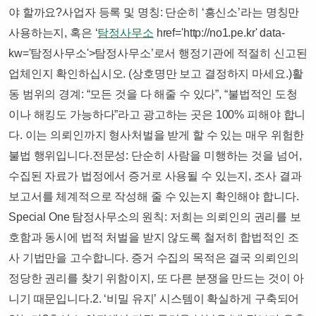
야 할까요?​사업자 등록 및 명칭: 단순히 ‘흥신소’라는 명칭만
사용하는지, 혹은 ‘
탐정사무소
href='http://no1.pe.kr' data-
kw='탐정사무소'>탐정사무소’로서 행정기관에 적절히 신고된
업체인지 확인하십시오. (상호명만 보고 결정하지 마세요.)​활
동 범위의 경계: “모든 것을 다 해줄 수 있다”, “불법적인 도청
이나 해킹도 가능하다”라고 광고하는 곳은 100% 피해야 합니
다. 이는 의뢰인까지 형사처벌을 받게 할 수 있는 매우 위험한
불법 행위입니다.​전문성: 단순히 사람을 미행하는 것을 넘어,
수집된 자료가 법정에서 증거로 사용될 수 있는지, 조사 결과
보고서를 체계적으로 작성해 줄 수 있는지 확인해야 합니다.​
Special One 탐정사무소의 원칙: 저희는 의뢰인의 권리를 보
호함과 동시에 법적 처벌을 받지 않도록 철저히 합법적인 조
사 기법만을 고수합니다. 증거 수집의 목적은 결국 의뢰인의
정당한 권리를 찾기 위함이지, 또 다른 분쟁을 만드는 것이 아
니기 때문입니다.​2. ‘비밀 유지’ 시스템이 확실하게 구축되어