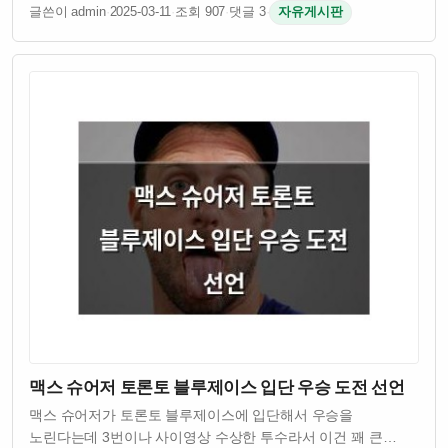
승리를 거뒀음 차두리 감독이 이끄는 팀이었고 시민들이
글쓴이 admin
·
2025-03-11
·
조회 907
·
댓글 3
·
자유게시판
기대했던 결과였다고 함 원래 차두리 감독은 화성시민들에게
승리를 약속했었다고 하던데 그 약속을 실제로 …
맥스 슈어저 토론토 블루제이스 입단 우승 도전 선언
맥스 슈어저가 토론토 블루제이스에 입단해서 우승을
노린다는데 3번이나 사이영상 수상한 투수라서 이건 꽤 큰