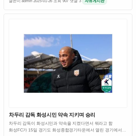
글쓴이 admin
·
2025-01-26
·
조회 907
·
댓글 3
·
자유게시판
세계 최고 수준의 리그라서 선수들이 들어가기 쉽지 않다는 걸
손흥민이 잘 알고 있었던 거임 양민혁은 어…
차두리 감독 화성시민 약속 지키며 승리
차두리 감독이 화성시민과 약속을 지켰다면서 뭐라고 함
화성FC가 15일 경기도 화성종합경기타운에서 열린 경기에서