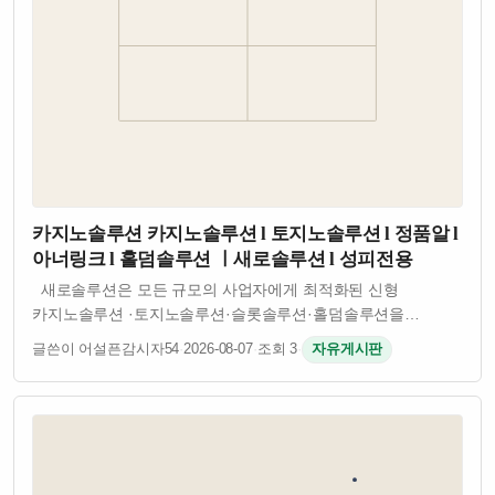
카지노솔루션 카지노솔루션 l 토지노솔루션 l 정품알 l
아너링크 l 홀덤솔루션 ㅣ새로솔루션 l 성피전용
새로솔루션은 모든 규모의 사업자에게 최적화된 신형
카지노솔루션 ·토지노솔루션·슬롯솔루션·홀덤솔루션을
제공합니다. 안정성·보안성·확장성을 기준으로 개발된
글쓴이 어설픈감시자54
·
2026-08-07
·
조회 3
·
자유게시판
플랫폼으로 검증된 API와 정식 계약 밴더 기반의 서비스를
제공합니다. 자체개발 소스로 잡 오류없이 안정적인…