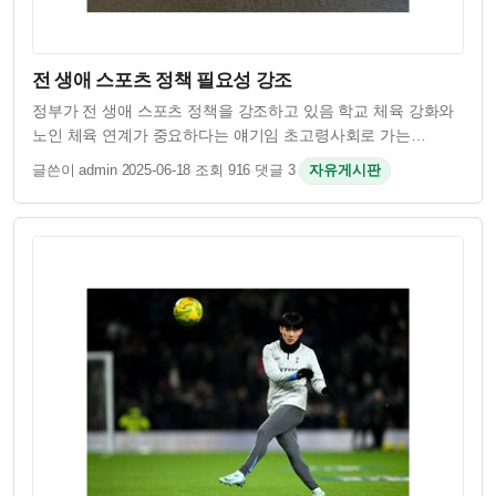
전 생애 스포츠 정책 필요성 강조
정부가 전 생애 스포츠 정책을 강조하고 있음 학교 체육 강화와
노인 체육 연계가 중요하다는 얘기임 초고령사회로 가는
한국에서 건강한 노년을 위한 체육 정책이 절실함 스포츠를
글쓴이 admin
·
2025-06-18
·
조회 916
·
댓글 3
·
자유게시판
통해 어릴 때부터 건강하게 키우고 늙을수록도 운동으로 삶의
질 유지하려는 접근이 필요하다는 거임…