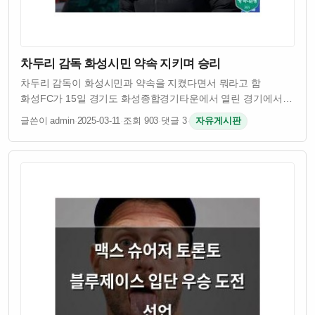
차두리 감독 화성시민 약속 지키며 승리
차두리 감독이 화성시민과 약속을 지켰다면서 뭐라고 함
화성FC가 15일 경기도 화성종합경기타운에서 열린 경기에서
승리를 거뒀음 차두리 감독이 이끄는 팀이었고 시민들이
글쓴이 admin
·
2025-03-11
·
조회 903
·
댓글 3
·
자유게시판
기대했던 결과였다고 함 원래 차두리 감독은 화성시민들에게
승리를 약속했었다고 하던데 그 약속을 실제로 …