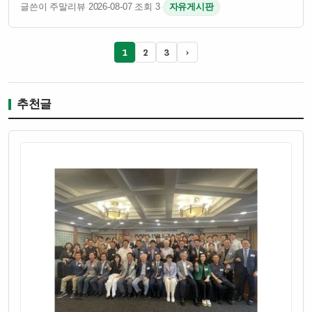
수원시청역 도보 5분거리 인계 최고 규모의 프리미엄 룸 (90개)
글쓴이 주말리뷰
·
2026-08-07
·
조회 3
·
자유게시판
20대 대학생 / BJ / 인플루언서 / 피팅모델 최대 20인까지 수…
1
2
3
›
추천글