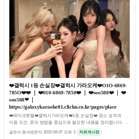
❤️갤럭시 1등 손실장❤️갤럭시 가라오케❤️O1O-6869-
785O❤️❤️ ｜ ❤️010-6869-7850❤️ ｜ ❤️soo588❤️ ｜ ❤️
soo588❤ ｜
https://galaxykaraoke01.clickn.co.kr/pages/place
❤️레이크호텔❤️갤럭시가라오케❤️1등 손실장❤️ 장소 성격과
이용 조건, 문의 방법을 중심으로 필요한 내용을 정리합니다. ❤
잠실가라오케❤송파가라오케❤방이가라오케❤가락가라오케❤,
글쓴이 동네방문자
·
2026-08-07
·
조회 3
·
자유게시판
❤레이크호텔❤갤럭시가라오케❤1등 손실장❤처럼 선택지가