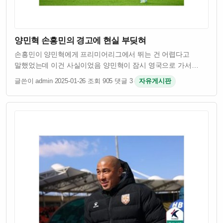
양민혁 손흥민의 경고에 현실 부딪혀
손흥민이 양민혁에게 프리미어리그에서 뛰는 건 어렵다고
말했었는데 이건 사실이었음 양민혁이 잠시 영국으로 가서
테스트를 받았는데 결과가 좋지 않았다고 함 프리미어리그는
글쓴이 admin
·
2025-01-26
·
조회 905
·
댓글 3
·
자유게시판
세계 최고 수준의 리그라서 선수들이 들어가기 쉽지 않다는 걸
손흥민이 잘 알고 있었던 거임 양민혁은 어…