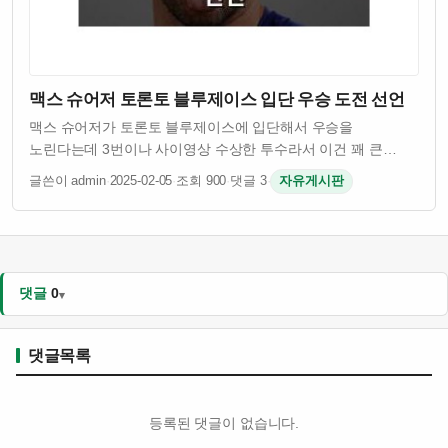
맥스 슈어저 토론토 블루제이스 입단 우승 도전 선언
맥스 슈어저가 토론토 블루제이스에 입단해서 우승을
노린다는데 3번이나 사이영상 수상한 투수라서 이건 꽤 큰
이슈임 그런데 슈어저 나이 41살인데도 불구하고 여전히
글쓴이 admin
·
2025-02-05
·
조회 900
·
댓글 3
·
자유게시판
경기력이 괜찮은 걸로 알려져 있음 토론토 입장에서는 유명
투수를 영입해서 팀 전력을 보강하려는 의도인 듯 …
댓글
0
댓글목록
등록된 댓글이 없습니다.