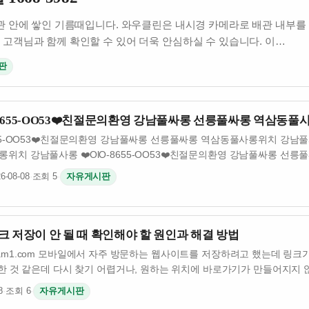
배관 안에 쌓인 기름때입니다. 와우클린은 내시경 카메라로 배관 내부를
고객님과 함께 확인할 수 있어 더욱 안심하실 수 있습니다. 이…
판
-8655-OO53❤️친절문의환영 강남풀싸롱 선릉풀싸롱 역삼동풀
655-OO53❤️친절문의환영 강남풀싸롱 선릉풀싸롱 역삼동풀사롱위치 강남풀사롱
위치 강남풀사롱 ❤️OlO-8655-OO53❤️친절문의환영 강남풀싸롱 선
6-08-08
·
조회 5
·
자유게시판
 저장이 안 될 때 확인해야 할 원인과 해결 방법
/jusoyam1.com 모바일에서 자주 방문하는 웹사이트를 저장하려고 했는데 
장한 것 같은데 다시 찾기 어렵거나, 원하는 위치에 바로가기가 만들어지지 
8
·
조회 6
·
자유게시판