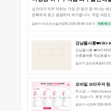
싱크대가 자주 막히는 가장 큰 원인 중 하나는 
정확하게 찾고 꼼꼼하게 제거합니다. 작업 과정도 
글쓴이 타오르는슬라임89
·
2026-08-08
·
조회 5
·
자유게시
강남풀사롱❤️OlO
강남풀사롱 ❤️OlO-8
선릉풀싸롱 역삼동풀사롱
글쓴이 겸손한폭풍63
·
202
모바일 브라우저 링크
주소얌 → https:/
수 있습니다. 분명 저
글쓴이 서연49
·
2026-08-0