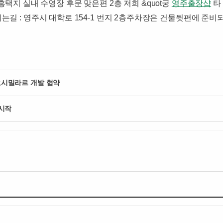
가흥택지 실내 수영장 후문 맞은편 2층 ​저희 &quot궁
영주출장샵
타 
길 : 영주시 대학로 154-1 번지 2층주차장은 건물뒷편에 준비
시밀라르 개발 협약
시작