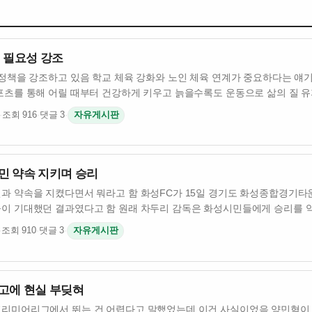
 필요성 강조
 정책을 강조하고 있음 학교 체육 강화와 노인 체육 연계가 중요하다는 얘
포츠를 통해 어릴 때부터 건강하게 키우고 늙을수록도 운동으로 삶의 질 
·
조회 916
·
댓글 3
·
자유게시판
민 약속 지키며 승리
과 약속을 지켰다면서 뭐라고 함 화성FC가 15일 경기도 화성종합경기타
이 기대했던 결과였다고 함 원래 차두리 감독은 화성시민들에게 승리를 
·
조회 910
·
댓글 3
·
자유게시판
고에 현실 부딪혀
리미어리그에서 뛰는 건 어렵다고 말했었는데 이건 사실이었음 양민혁이 