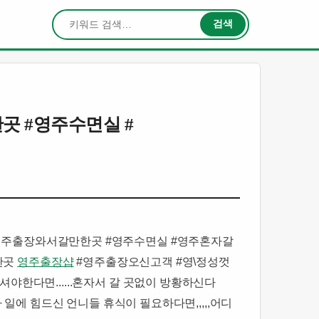
검색
검색
 #영주수면실 #
영주출장와서갈만한곳 #영주수면실 #영주혼자갈
한곳
영주출장샵
#영주출장오신고객 #영\​정성껏
무셔야한다면......혼자서 갈 곳없이 방황하신다
사 일에 힘드신 언니들 휴식이 필요하다면,,,,,어디