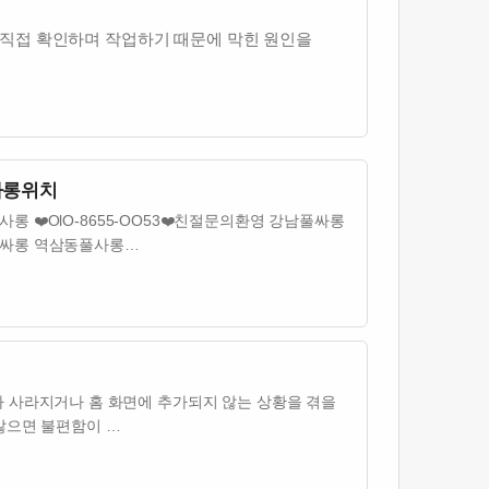
 직접 확인하며 작업하기 때문에 막힌 원인을
사롱위치
 ❤️OlO-8655-OO53❤️친절문의환영 강남풀싸롱
릉풀싸롱 역삼동풀사롱…
링크가 사라지거나 홈 화면에 추가되지 않는 상황을 겪을
않으면 불편함이 …