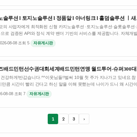
루션 l 토지노솔루션 l 정품알 l 아너링크 l 홀덤솔루션 ㅣ
모의 사업자에게 최적화된 신형 카지노솔루션 ·토지노솔루션·슬롯솔루션·
으로 검증된 API와 정식 계약 밴더 기반의 서비스를 제공합니다. 자체개
026-08-08
·
조회 5
·
자유게시판
터즈배드민턴선수권대회세계배드민턴연맹 월드투어-슈퍼300대
강하게!​​반갑습니다.^^이웃님들!!벌써 10월 첫 주가 지나가고 있네요.참 
이만큼 시간이 빨리 간다고 하신 말을 이해 못했는데 나이가 드니 왜 시간이
6-08-08
·
조회 7
·
자유게시판
1
2
3
›