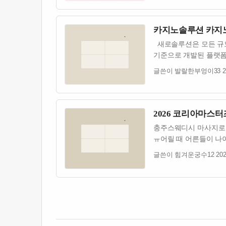
카지노솔루션 카지노솔
새로솔루션은 모든 규
기준으로 개발된 플랫폼
글쓴이 발랄한부엉이33
·
2
2026 코리아마스
충주스웨디시 마사지로 건
ㅠ어릴 때 어른들이 나
글쓴이 힘겨운궁수12
·
202