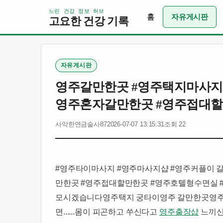
느린 건강 정보 허브
홈
자유게시판
고요한 건강 기록
자유게시판
영주갈만한곳 #영주택지마사지
영주혼자갈만한곳 #영주접대할
사악한연금술사87
2026-07-07 13:15:31
조회 22
#영주타이마사지 #영주마사지샵 #영주커플이 
만한곳 #영주접대할만한곳 #영주호텔형수면실 
모시겠습니다영주택지 궁타이영주 갈만한곳영주가볼만한곳 
면......몸이 피곤하고 쑤신다고
영주출장샵
느끼신다