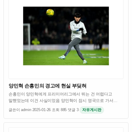
양민혁 손흥민의 경고에 현실 부딪혀
손흥민이 양민혁에게 프리미어리그에서 뛰는 건 어렵다고
말했었는데 이건 사실이었음 양민혁이 잠시 영국으로 가서
테스트를 받았는데 결과가 좋지 않았다고 함 프리미어리그는
글쓴이 admin
·
2025-01-26
·
조회 885
·
댓글 3
·
자유게시판
세계 최고 수준의 리그라서 선수들이 들어가기 쉽지 않다는 걸
손흥민이 잘 알고 있었던 거임 양민혁은 어…