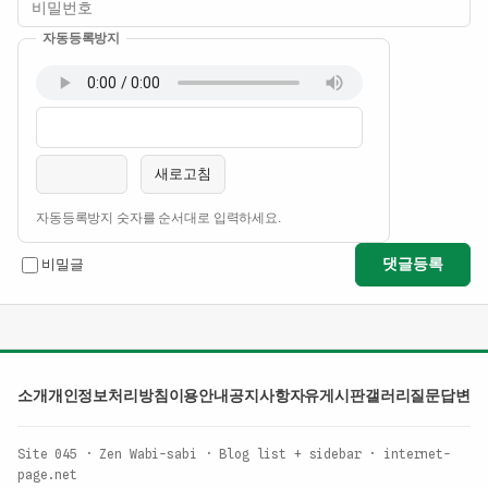
자동등록방지
이름
비밀번호
필수
필수
새로고침
자동등록방지 숫자를 순서대로 입력하세요.
댓글등록
비밀글
소개
개인정보처리방침
이용안내
공지사항
자유게시판
갤러리
질문답변
Site 045 · Zen Wabi-sabi · Blog list + sidebar · internet-
page.net