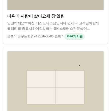
더위에 사람이 살아요새 창 열림
안녕하세요^^이천 에스모터스샵입니다.언제나 고객님차량의
퀄리티를 중요시하여작업하는 S에스모터스전문샵이
되겠습니다.기아 KA4카니발4세대형 차량에 사이드스텝제품중
글쓴이 꿈꾸는환영74
·
2026-08-06
·
조회 4
·
자유게시판
GSC북미형사이드스텝제품을 설치시공하기위해 저희
에스모터스샵에 예약후 지정한날짜에 방문해주었습니다.기아
4세…