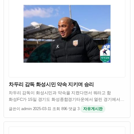
차두리 감독 화성시민 약속 지키며 승리
차두리 감독이 화성시민과 약속을 지켰다면서 뭐라고 함
화성FC가 15일 경기도 화성종합경기타운에서 열린 경기에서
승리를 거뒀음 차두리 감독이 이끄는 팀이었고 시민들이
글쓴이 admin
·
2025-03-11
·
조회 896
·
댓글 3
·
자유게시판
기대했던 결과였다고 함 원래 차두리 감독은 화성시민들에게
승리를 약속했었다고 하던데 그 약속을 실제로 …