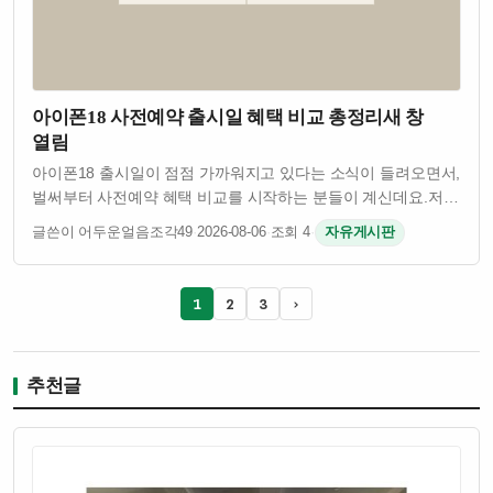
아이폰18 사전예약 출시일 혜택 비교 총정리새 창
열림
아이폰18 출시일이 점점 가까워지고 있다는 소식이 들려오면서,
벌써부터 사전예약 혜택 비교를 시작하는 분들이 계신데요.저도
매번 사전예약 때마다 혜택을 제대로 못 챙긴 적이 많아서,
글쓴이 어두운얼음조각49
·
2026-08-06
·
조회 4
·
자유게시판
이번엔 미리 정리해봤어요!1. 아이폰18 출시일 언제쯤?애플의
패턴을 보면 매년 9월 …
1
2
3
›
추천글