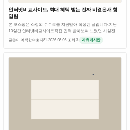
인터넷비교사이트, 최대 혜택 받는 진짜 비결은새 창
열림
본 포스팅은 소정의 수수료를 지원받아 작성된 글입니다.지난
10일간 인터넷비교사이트직접 견적 받아보며 느꼈던 사실​전국
어디서 신청하든인터넷 티비 요금은 동일했습니다.​▼ 업계
글쓴이 어색한수호자81
·
2026-08-06
·
조회 3
·
자유게시판
전문가만 아는사기 업체를 피하는 핵심 꿀팁 영상다만 현금지원
혜택는 업체에 따라서최대 20만…