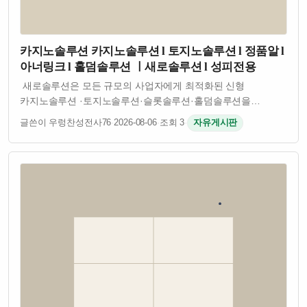
카지노솔루션 카지노솔루션 l 토지노솔루션 l 정품알 l
아너링크 l 홀덤솔루션 ㅣ새로솔루션 l 성피전용
새로솔루션은 모든 규모의 사업자에게 최적화된 신형
카지노솔루션 ·토지노솔루션·슬롯솔루션·홀덤솔루션을
제공합니다. 안정성·보안성·확장성을 기준으로 개발된
글쓴이 우렁찬성전사76
·
2026-08-06
·
조회 3
·
자유게시판
플랫폼으로 검증된 API와 정식 계약 밴더 기반의 서비스를
제공합니다. 자체개발 소스로 잡 오류없이 안정적인 솔…