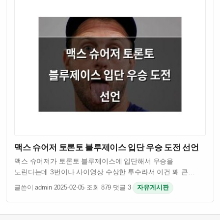
맥스 슈어저 토론토 블루제이스 입단 우승 도전 선언
맥스 슈어저가 토론토 블루제이스에 입단해서 우승을
노린다는데 3번이나 사이영상 수상한 투수라서 이건 꽤 큰
이슈임 그런데 슈어저 나이 41살인데도 불구하고 여전히
글쓴이 admin
·
2025-02-05
·
조회 879
·
댓글 3
·
자유게시판
경기력이 괜찮은 걸로 알려져 있음 토론토 입장에서는 유명
투수를 영입해서 팀 전력을 보강하려는 의도인 듯 …